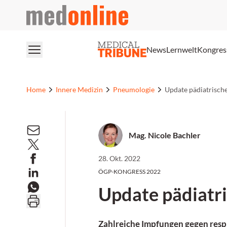
medonline
News
Lernwelt
Kongres
Home
Innere Medizin
Pneumologie
Update pädiatrisch
Mag. Nicole Bachler
28. Okt. 2022
ÖGP-KONGRESS 2022
Update pädiatr
Zahlreiche Impfungen gegen resp