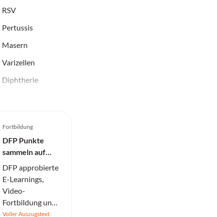
RSV
Pertussis
Masern
Varizellen
Diphtherie
Fortbildung
DFP Punkte
sammeln auf
medonline
DFP approbierte
E-Learnings,
Video-
Fortbildung und
mehr finden Sie in
Voller Auszugstext