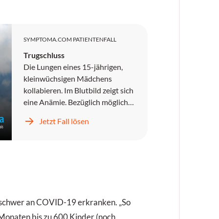
SYMPTOMA.COM PATIENTENFALL
Trugschluss
Die Lungen eines 15-jährigen,
kleinwüchsigen Mädchens
kollabieren. Im Blutbild zeigt sich
eine Anämie. Bezüglich möglicher
Vorerkrankungen wird eine
Jetzt Fall lösen
Neigung zu Otitiden genannt. Die
Diagnose einer Knorpel-Haar-
Hypoplasie wurde frühzeitig
gestellt und besteht auch bei der
Mutter der Patientin.
 schwer an COVID-19 erkranken. „So
Monaten bis zu 600 Kinder (noch