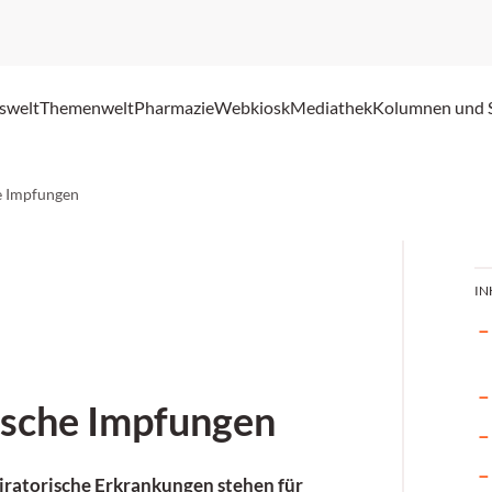
swelt
Themenwelt
Pharmazie
Webkiosk
Mediathek
Kolumnen und 
e Impfungen
IN
ische Impfungen
iratorische Erkrankungen stehen für