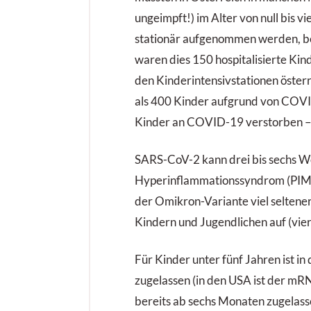
ungeimpft!) im Alter von null bis
stationär aufgenommen werden, bei
waren dies 150 hospitalisierte Kin
den Kinderintensivstationen österr
als 400 Kinder aufgrund von COVI
Kinder an COVID-19 verstorben – 
SARS-CoV-2 kann drei bis sechs Wo
Hyperinflammationssyndrom (PIMS, 
der Omikron-Variante viel seltene
Kindern und Jugendlichen auf (vi
Für Kinder unter fünf Jahren ist in
zugelassen (in den USA ist der m
bereits ab sechs Monaten zugelass