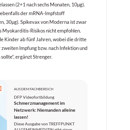
gelassen (2+1 nach sechs Monaten, 10µg).
 ebenfalls der mRNA-Impfstoff
n, 30µg). Spikevax von Moderna ist zwar
s Myokarditis-Risikos nicht empfohlen.
lle Kinder ab fünf Jahren, wobei die dritte
 zweiten Impfung bzw. nach Infektion und
sollte“, ergänzt Strenger.
AUS DEM FACHBEREICH
DFP Videofortbildung
Schmerzmanagement im
Netzwerk: Niemanden alleine
lassen!
Diese Ausgabe von TREFFPUNKT
ALLGEMEINMEDIZIN gibt einen