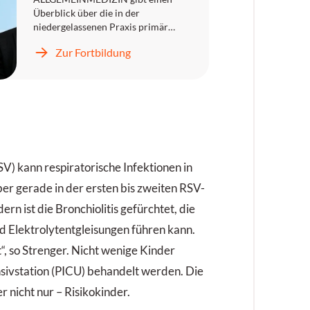
Überblick über die in der
niedergelassenen Praxis primär
relevanten Schmerzarten. Sie
Zur Fortbildung
erfahren, wie multimodales
Therapiemanagement im Kontext
der Primärversorgung umgesetzt
werden kann, worauf diagnostisch
und therapeutisch zu achten ist und
wie die interdisziplinäre
Zusammenarbeit gestaltet werden
kann.
SV) kann respiratorische Infektionen in
er gerade in der ersten bis zweiten RSV-
rn ist die Bronchiolitis gefürchtet, die
d Elektrolytentgleisungen führen kann.
t“, so Strenger. Nicht wenige Kinder
nsivstation (PICU) behandelt werden. Die
r nicht nur – Risikokinder.