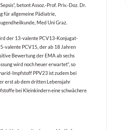
psis“, betont Assoz.-Prof. Priv.-Doz. Dr.
g für allgemeine Pädiatrie,
d Jugendheilkunde, Med Uni Graz.
wird der 13-valente PCV13-Konjugat-
 15-valente PCV15, der ab 18 Jahren
positive Bewertung der EMA ab sechs
ssung wird noch heuer erwartet“, so
harid-Impfstoff PPV23 ist zudem bei
er erst ab dem dritten Lebensjahr
fstoffe bei Kleinkindern eine schwächere