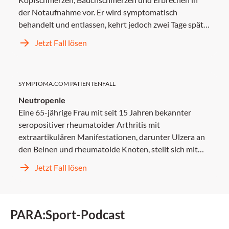
der Notaufnahme vor. Er wird symptomatisch
behandelt und entlassen, kehrt jedoch zwei Tage später
mit unstillbarem Erbrechen, Kopfschmerzen und
Jetzt Fall lösen
progredientem Fieber zurück.
SYMPTOMA.COM PATIENTENFALL
Neutropenie
Eine 65-jährige Frau mit seit 15 Jahren bekannter
seropositiver rheumatoider Arthritis mit
extraartikulären Manifestationen, darunter Ulzera an
den Beinen und rheumatoide Knoten, stellt sich mit
seit mehreren Monaten wiederkehrenden sino-
Jetzt Fall lösen
pulmonalen Infektionen vor.
PARA:Sport-Podcast