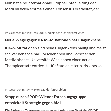
Nun hat eine internationale Gruppe unter Leitung der
MedUni Wien erstmals einen Konsensus erarbeitet, der
den Weg zur Verbesserung von gezielten
Behandlungsstrategien ebnet.
Im Gespräch mit Iris Uras Jodl, Medizinische Universität Wien
Neue Wege gegen KRAS-Mutationen bei Lungenkrebs
KRAS-Mutationen sind beim Lungenkrebs häufig und meist
schwer behandelbar. Forscherinnen und Forscher der
Medizinischen Universität Wien haben einen neuen
Therapieansatz entdeckt – für Studienleiterin Iris Uras Jodl
ein wichtiger Schritt, der auch für andere Krebsarten
interessant sein könnte.
Im Gespräch mit Univ.-Prof. Dr. Florian Grebien
Stopp durch SPOP: Wiener Forschungsgruppe
entwickelt Strategie gegen AML
Ein Wiener Forschungsteam hat mit dem Protein SPOP