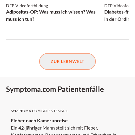
DFP Videofortbildung
DFP Videofortb
NEU
Adipositas-OP: Was muss ich wissen? Was
Diabetes-fit i
muss ich tun?
in der Ordina
ZUR LERNWELT
Symptoma.com Patientenfälle
SYMPTOMA.COM PATIENTENFALL
Fieber nach Kamerunreise
Ein 42-jähriger Mann stellt sich mit Fieber,
Kopfschmerzen, Bauchschmerzen und Erbrechen in