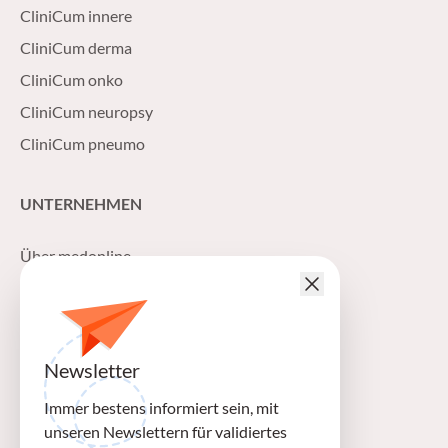
CliniCum innere
CliniCum derma
CliniCum onko
CliniCum neuropsy
CliniCum pneumo
UNTERNEHMEN
Über medonline
Impressum
Datenschutzerklärung
Allgemeine Geschäftsbedingungen
Newsletter
Mediadaten
Immer bestens informiert sein, mit
unseren Newslettern für validiertes
FOLGEN SIE UNS AUF: