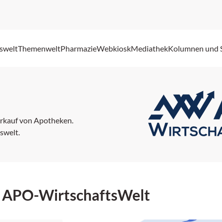
swelt
Themenwelt
Pharmazie
Webkiosk
Mediathek
Kolumnen und 
rkauf von Apotheken.
swelt.
r APO-WirtschaftsWelt