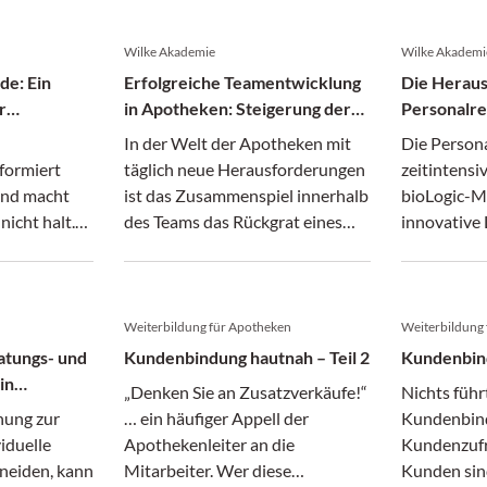
Wilke Akademie
Wilke Akademi
de: Ein
Erfolgreiche Teamentwicklung
Die Heraus
r
in Apotheken: Steigerung der
Personalre
n
Teamresilienz mit der bioLogic-
Unterstütz
In der Welt der Apotheken mit
Die Persona
alen
Methode
bioLogic-M
sformiert
täglich neue Herausforderungen
zeitintensi
Optimieru
und macht
ist das Zusammenspiel innerhalb
bioLogic-M
Personalbe
icht halt.
des Teams das Rückgrat eines
innovative 
Teamentwi
erfolgreichen Geschäfts.
Apotheken
ionen im
sie
len
Weiterbildung für Apotheken
Weiterbildung
s
atungs- und
Kundenbindung hautnah – Teil 2
Kundenbind
in
„Denken Sie an Zusatzverkäufe!“
Nichts führ
bioLogic-
hung zur
… ein häufiger Appell der
Kundenbind
e Ansätze
iduelle
Apothekenleiter an die
Kundenzufr
neiden, kann
Mitarbeiter. Wer diese
Kunden sind