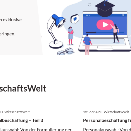
n exklusive
bringen.
schaftsWelt
PO-WirtschaftsWelt
1x1 der APO-WirtschaftsWelt
lbeschaffung – Teil 3
Personalbeschaffung fü
lauswahl: Von der Formulierung der
Personalauswahl: Von d