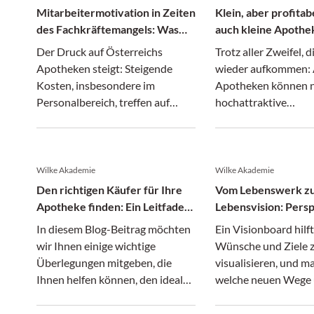
Mitarbeitermotivation in Zeiten
Klein, aber profitab
des Fachkräftemangels: Was
auch kleine Apothe
Apotheken jetzt tun können
Der Druck auf Österreichs
Trotz aller Zweifel, 
Apotheken steigt: Steigende
wieder aufkommen: 
Kosten, insbesondere im
Apotheken können n
Personalbereich, treffen auf
hochattraktive
einen leergefegten Arbeitsmarkt.
Investitionsprojekte 
Wilke Akademie
Wilke Akademie
Den richtigen Käufer für Ihre
Vom Lebenswerk z
Apotheke finden: Ein Leitfaden
Lebensvision: Pers
für Apotheker
nach dem Apothek
In diesem Blog-Beitrag möchten
Ein Visionboard hilft
wir Ihnen einige wichtige
Wünsche und Ziele 
Überlegungen mitgeben, die
visualisieren, und ma
Ihnen helfen können, den idealen
welche neuen Wege
Käufer für Ihre Apotheke zu
Möglichkeiten sich a
finden.