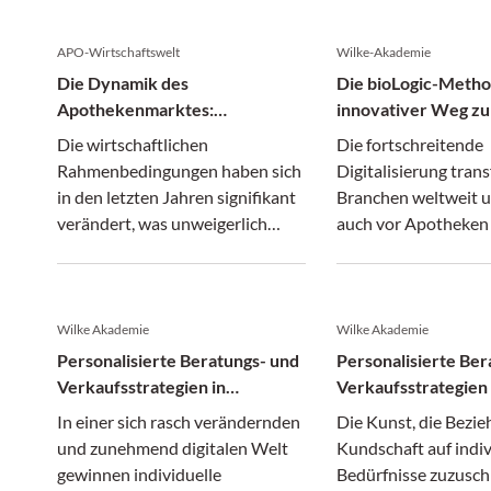
APO-Wirtschaftswelt
Wilke-Akademie
Die Dynamik des
Die bioLogic-Metho
Apothekenmarktes:
innovativer Weg zu
Einflussfaktoren auf
Modernisierung vo
Die wirtschaftlichen
Die fortschreitende
Verkaufspreise – Fallen die
Apotheken im digit
Rahmenbedingungen haben sich
Digitalisierung tran
Firmenwerte von Apotheken?
Zeitalter
in den letzten Jahren signifikant
Branchen weltweit 
verändert, was unweigerlich
auch vor Apotheken n
Fragen nach den Auswirkungen
Als zentrale
auf die Verkaufspreise von
Gesundheitsinstitut
Apotheken aufwirft.
lokalen Umfeld sind 
gefordert, mit aktuel
Wilke Akademie
Wilke Akademie
medizinischen Trend
Personalisierte Beratungs- und
Personalisierte Ber
mitzuhalten.
Verkaufsstrategien in
Verkaufsstrategien 
Apotheken: Praktische
Apotheken mit der 
In einer sich rasch verändernden
Die Kunst, die Bezie
Anwendung der bioLogic-
Methode: Innovativ
und zunehmend digitalen Welt
Kundschaft auf indiv
Methode im Verkauf und
zur Entwicklung
gewinnen individuelle
Bedürfnisse zuzusch