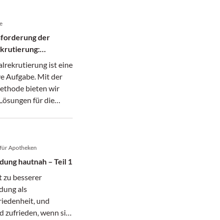
e
forderung der
krutierung:
ung durch die
lrekrutierung ist eine
ethode bei der
ve Aufgabe. Mit der
ng der
ethode bieten wir
schaffung und
Lösungen für die
cklung in Apotheken
branche.
 für Apotheken
ung hautnah – Teil 1
t zu besserer
ung als
iedenheit, und
 zufrieden, wenn sie