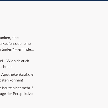
auf
anken, eine
 kaufen, oder eine
gründen? Hier finden
ma.
bel – Wie sich auch
rechnen
m Apothekenkauf, die
kosten können!
h heute nicht mehr!?
rage der Perspektive