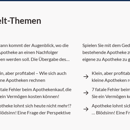
lt-Themen
pothekenverkauf
Apothekenk
ann kommt der Augenblick, wo die
Spielen Sie mit dem Ged
Apotheke an einen Nachfolger
bestehende Apotheke zu
en werden soll. Die Übergabe des
eigene zu Apotheke zu 
 Unternehmens, des eigenen
Sie alles zu diesem The
erkes ist mit etlichen Fragen
in, aber profitabel – Wie sich auch
Klein, aber profita
en.
ine Apotheken rechnen
kleine Apotheken 
atale Fehler beim Apothekenkauf, die
7 fatale Fehler bei
 ein Vermögen kosten können!
Sie ein Vermögen 
theke lohnt sich heute nicht mehr!?
Apotheke lohnt sic
lödsinn! Eine Frage der Perspektive
… Blödsinn! Eine F