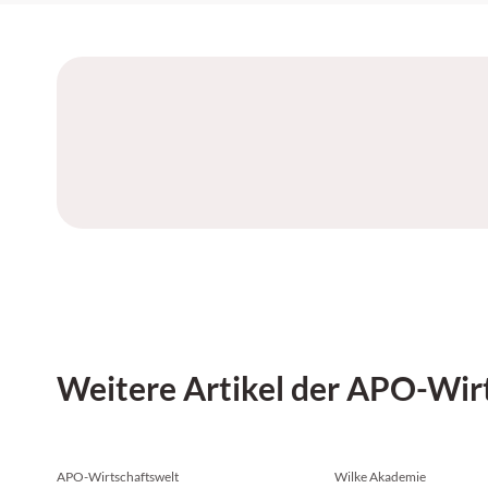
Wilke Akademie
Das Jahr neigt sich dem Ende zu -
und des Ausblicks für Apotheker
Besonders für Apotheker und Apothekerinnen ist d
geschäftlich intensivsten Zeiten des Jahres.
Weitere Artikel der APO-Wir
APO-Wirtschaftswelt
Wilke Akademie