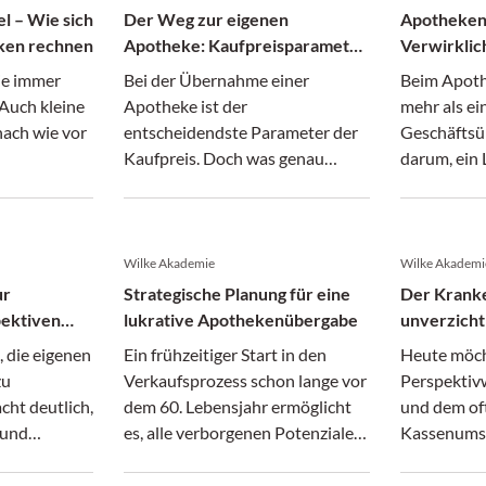
el – Wie sich
Der Weg zur eigenen
Apotheken
ken rechnen
Apotheke: Kaufpreisparameter
Verwirklic
im Fokus
Vision und
die immer
Bei der Übernahme einer
Beim Apoth
Auch kleine
Apotheke ist der
mehr als ei
ach wie vor
entscheidendste Parameter der
Geschäftsü
Kaufpreis. Doch was genau
darum, ein
sein.
beeinflusst diesen?
weiterzufü
Wilke Akademie
Wilke Akademi
ur
Strategische Planung für eine
Der Krank
pektiven
lukrative Apothekenübergabe
unverzicht
enverkauf
Erfolg Ihr
, die eigenen
Ein frühzeitiger Start in den
Heute möch
zu
Verkaufsprozess schon lange vor
Perspektiv
cht deutlich,
dem 60. Lebensjahr ermöglicht
und dem of
 und
es, alle verborgenen Potenziale
Kassenumsa
uftun.
zu erkennen und zu nutzen.
Anerkennun