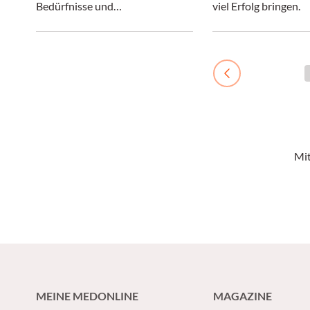
Beratung mit Fokus auf
maßgeschneiderter
Bedürfnisse und
viel Erfolg bringen.
Kosmetik
Kundenbeziehunge
maßgeschneiderte Lösungen
immer mehr an Bedeutung.
Previous
Mit
MEINE MEDONLINE
MAGAZINE