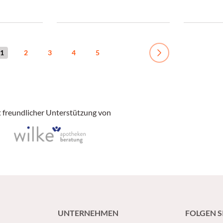
Forderung als nachhaltiges
sich in Ihr
n
Apothekenkonzept umsetzen
wohlfühlen.
will, sollte sich zu diesem Thema
es auch sei
mehr Gedanken machen.
1
2
3
4
5
Next
 freundlicher Unterstützung von
UNTERNEHMEN
FOLGEN S