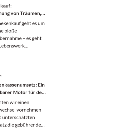
kauf:
hung von Träumen,
 Mission
ekenkauf geht es um
ne bloße
bernahme – es geht
 Lebenswerk
hren.
e
enkassenumsatz: Ein
barer Motor für den
er Apotheke
ten wir einen
wechsel vornehmen
t unterschätzten
tz die gebührende
g zollen.