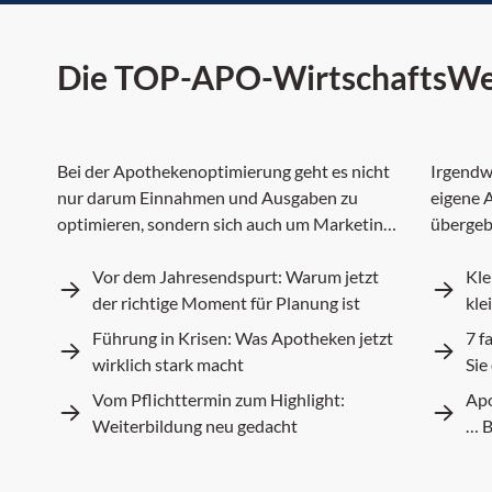
Die TOP-APO-WirtschaftsWe
Apothekenoptimierung
A
Bei der Apothekenoptimierung geht es nicht
Irgendw
nur darum Einnahmen und Ausgaben zu
eigene 
optimieren, sondern sich auch um Marketing,
übergeb
Standort, Produktsortiment,
eigenen
Personalführung und vieles mehr.
Vor dem Jahresendspurt: Warum jetzt
Lebensw
Kle
der richtige Moment für Planung ist
verbund
kle
Führung in Krisen: Was Apotheken jetzt
7 f
wirklich stark macht
Sie
Vom Pflichttermin zum Highlight:
Apo
Weiterbildung neu gedacht
… B