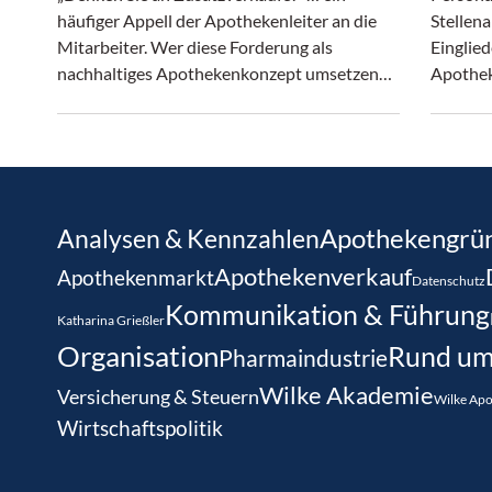
häufiger Appell der Apothekenleiter an die
Stellena
Mitarbeiter. Wer diese Forderung als
Einglied
nachhaltiges Apothekenkonzept umsetzen
Apotheke
will, sollte sich zu diesem Thema mehr
Gedanken machen.
Analysen & Kennzahlen
Apothekengrü
Apothekenverkauf
Apothekenmarkt
Datenschutz
Kommunikation & Führung
Katharina Grießler
Organisation
Rund um
Pharmaindustrie
Wilke Akademie
Versicherung & Steuern
Wilke Ap
Wirtschaftspolitik