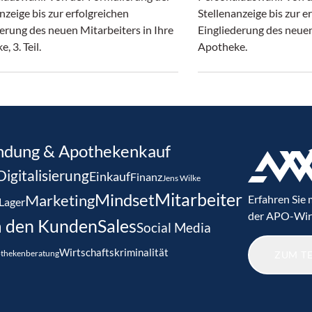
nzeige bis zur erfolgreichen
Stellenanzeige bis zur e
erung des neuen Mitarbeiters in Ihre
Eingliederung des neuen
, 3. Teil.
Apotheke.
ndung & Apothekenkauf
Digitalisierung
Einkauf
Finanz
Jens Wilke
Mitarbeiter
Mindset
Marketing
Erfahren Sie
Lager
der APO-Wir
 den Kunden
Sales
Social Media
Wirtschaftskriminalität
othekenberatung
ZUM T