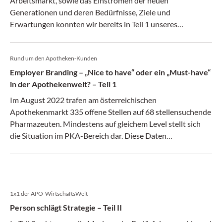
Arbeitsmarkt, sowie das Einströmen der neuen
Generationen und deren Bedürfnisse, Ziele und
Erwartungen konnten wir bereits in Teil 1 unseres
Themenschwerpunkts Employer Branding berichten. In Teil
2 möchten wir nun auf die exakte Definition des Begriffs
Rund um den Apotheken-Kunden
bzw. die Relevanz der Arbeitergebermarkenbildung für die
Apotheke eingehen.
Employer Branding – „Nice to have“ oder ein „Must-have“
in der Apothekenwelt? – Teil 1
Im August 2022 trafen am österreichischen
Apothekenmarkt 335 offene Stellen auf 68 stellensuchende
Pharmazeuten. Mindestens auf gleichem Level stellt sich
die Situation im PKA-Bereich dar. Diese Daten
untermauern die generell angespannte Personalsituation
am Arbeitsmarkt. Diese Situation hat auch die Apotheke
erreicht. Der so genannte Arbeitgebermarkt hat sich längst
auch in einen Arbeitnehmermarkt in der Apothekenwelt
1x1 der APO-WirtschaftsWelt
gewandelt. Der Arbeitnehmermarkt beschreibt eine
Situation in der es mehr Nachfrage nach Arbeitskräften als
Person schlägt Strategie – Teil II
Angebot an verfügbaren Arbeitskräften