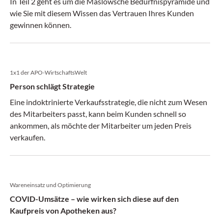
In Teil 2 geht es um die Maslowsche Bedürfnispyramide und
mit entsprechender Qualifizierung gibt. Parallel erleben wir
wie Sie mit diesem Wissen das Vertrauen Ihres Kunden
in Kürze eine große Pensionierungswelle der Baby Boomer
gewinnen können.
Generation und ein vermehrtes Einströmen der
Generationen XYZ in die Apothekenbranche. Diese
unterschiedlichen Generationen und deren Bedürfnisse
verlangen automatisch eine neue, flexible Arbeitswelt, die
1x1 der APO-WirtschaftsWelt
auch in der Apotheke Einzug halten wird.
Person schlägt Strategie
Eine indoktrinierte Verkaufsstrategie, die nicht zum Wesen
des Mitarbeiters passt, kann beim Kunden schnell so
ankommen, als möchte der Mitarbeiter um jeden Preis
verkaufen.
Wareneinsatz und Optimierung
COVID-Umsätze – wie wirken sich diese auf den
Kaufpreis von Apotheken aus?