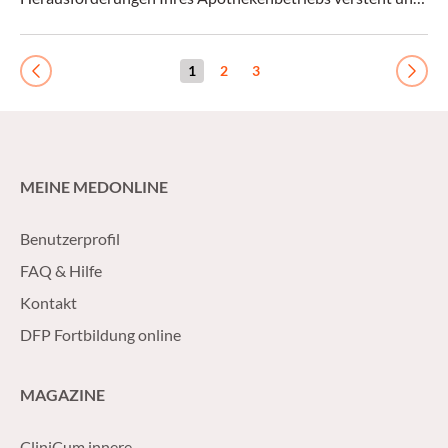
den Schwerpunkt genau darauf legt? Dann sind Sie genau
richtig bei der Wilke Akademie - Ihrer Experten Community
für Apothekenmanagement und -betriebswirtschaft.
1
2
3
Previous
Next
MEINE MEDONLINE
Benutzerprofil
FAQ & Hilfe
Kontakt
DFP Fortbildung online
MAGAZINE
CliniCum innere