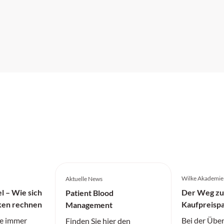
Wilke Akademie
Aktuelle News
el – Wie sich
Der Weg zu
Patient Blood
ken rechnen
Kaufpreisp
Management
die immer
Bei der Übe
Finden Sie hier den