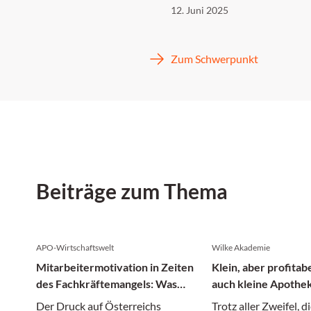
12. Juni 2025
Zum Schwerpunkt
Beiträge zum Thema
APO-Wirtschaftswelt
Wilke Akademie
Mitarbeitermotivation in Zeiten
Klein, aber profitab
des Fachkräftemangels: Was
auch kleine Apothe
Apotheken jetzt tun können
Der Druck auf Österreichs
Trotz aller Zweifel, 