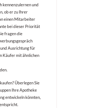
ch kennenzulernen und
, ob er zu Ihrer
an einen Mitarbeiter
nte bei dieser Priorität
ie fragen die
Bewerbungsgespräch
 und Ausrichtung für
en Käufer mit ähnlichen
den.
rkaufen? Überlegen Sie
ruppen Ihre Apotheke
ung entwickeln könnten,
entspricht.