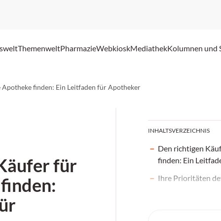
swelt
Themenwelt
Pharmazie
Webkiosk
Mediathek
Kolumnen und 
e Apotheke finden: Ein Leitfaden für Apotheker
INHALTSVERZEICHNIS
Den richtigen Käuf
Käufer für
finden: Ein Leitfa
Ihre Prioritäten de
finden:
für