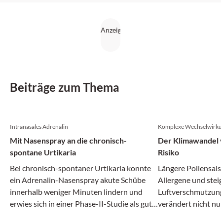
Beiträge zum Thema
Intranasales Adrenalin
Komplexe Wechselwirk
Mit Nasenspray an die chronisch-
Der Klimawandel v
spontane Urtikaria
Risiko
Bei chronisch-spontaner Urtikaria konnte
Längere Pollensais
ein Adrenalin-Nasenspray akute Schübe
Allergene und ste
innerhalb weniger Minuten lindern und
Luftverschmutzun
erwies sich in einer Phase-II-Studie als gut
verändert nicht nu
verträglich.
zunehmend auch da