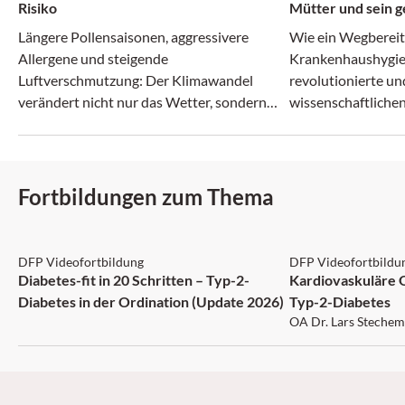
Risiko
Mütter und sein g
Irrenanstalt
Längere Pollensaisonen, aggressivere
Wie ein Wegberei
Allergene und steigende
Krankenhaushygie
Luftverschmutzung: Der Klimawandel
revolutionierte un
verändert nicht nur das Wetter, sondern
wissenschaftlichen
zunehmend auch das Allergie-Risiko.
zerbrach.
Fortbildungen zum Thema
DFP: 5 Punkte
DFP: 1 Punkt
DFP Videofortbildung
DFP Videofortbildu
Diabetes-fit in 20 Schritten – Typ-2-
Kardiovaskuläre 
Diabetes in der Ordination (Update 2026)
Typ-2-Diabetes
OA Dr. Lars Stechem