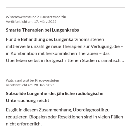
Nebenwirkungen der Therapie reduzieren kann.
Wissenswertes für die Hausarztmedizin
Veröffentlicht am:
17. März 2025
Smarte Therapien bei Lungenkrebs
Für die Behandlung des Lungenkarzinoms stehen
mittlerweile unzählige neue Therapien zur Verfügung, die –
in Kombination mit herkömmlichen Therapien – das
Überleben selbst in fortgeschrittenen Stadien dramatisch
verbessert haben. Der ÖGAM-InfoTalk gab einen Überblick
über die wichtigsten Entwicklungen.
Watch and wait bei Krebsvorstufen
Veröffentlicht am:
28. Jän. 2025
Subsolide Lungenherde: jährliche radiologische
Untersuchung reicht
Es gilt in diesem Zusammenhang, Überdiagnostik zu
reduzieren. Biopsien oder Resektionen sind in vielen Fällen
nicht erforderlich.