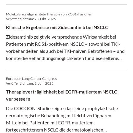
ein wichtiger Schritt, der auch für andere Krebsarten
interessant sein könnte.
Molekulare Zielgerichtete Therapie von ROS1-Fusionen
Veröffentlicht am:
23. Okt. 2025
Klinische Ergebnisse mit Zidesamtinib bei NSCLC
Zidesamtinib zeigt vielversprechende Wirksamkeit bei
Patienten mit ROS1-positivem NSCLC – sowohl bei TKI-
vorbehandelten als auch bei TKI-naiven Betroffenen – und
könnte die Behandlungsmöglichkeiten für diese seltene
Lungenkrebs-Untergruppe deutlich erweitern.
European Lung Cancer Congress
Veröffentlicht am:
3. Juni 2025
Therapieverträglichkeit bei EGFR-mutiertem NSCLC
verbessern
Die COCOON-Studie zeigte, dass eine prophylaktische
dermatologische Behandlung mit leicht verfügbaren
Mitteln bei Patienten mit EGFR-mutiertem
fortgeschrittenem NSCLC die dermatologischen