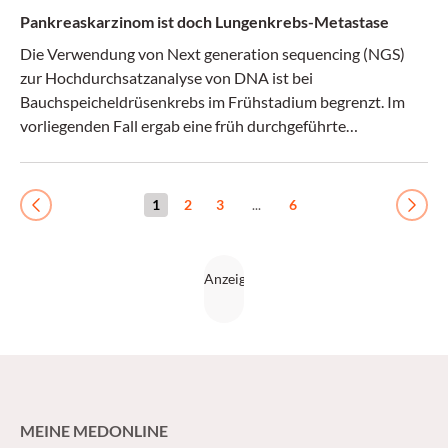
Pankreaskarzinom ist doch Lungenkrebs-Metastase
Die Verwendung von Next generation sequencing (NGS)
zur Hochdurchsatzanalyse von DNA ist bei
Bauchspeicheldrüsenkrebs im Frühstadium begrenzt. Im
vorliegenden Fall ergab eine früh durchgeführte
Untersuchung jedoch wertvolle Hinweise auf die Herkunft
des Tumors und das Vorliegen von Mutationen, die den
klinischen Behandlungsplan entscheidend beeinflussten.
1
2
3
...
6
Previous
Next
MEINE MEDONLINE