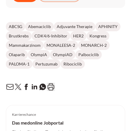
ABCSG
Abemaciclib
Adjuvante Therapie
APHINITY
Brustkrebs
CDK4/6-Inhibitor
HER2
Kongress
Mammakarzinom
MONALEESA-2
MONARCH-2
Olaparib
OlympiA
OlympiAD
Palbociclib
PALOMA-1
Pertuzumab
Ribociclib
Karrierechance
Das medonline Jobportal