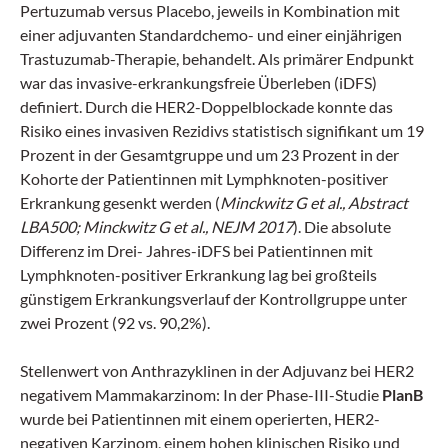
Pertuzumab versus Placebo, jeweils in Kombination mit
einer adjuvanten Standardchemo- und einer einjährigen
Trastuzumab-Therapie, behandelt. Als primärer Endpunkt
war das invasive-erkrankungsfreie Überleben (iDFS)
definiert. Durch die HER2-Doppelblockade konnte das
Risiko eines invasiven Rezidivs statistisch signifikant um 19
Prozent in der Gesamtgruppe und um 23 Prozent in der
Kohorte der Patientinnen mit Lymphknoten-positiver
Erkrankung gesenkt werden (
Minckwitz G et al., Abstract
LBA500; Minckwitz G et al., NEJM 2017
). Die absolute
Differenz im Drei- Jahres-iDFS bei Patientinnen mit
Lymphknoten-positiver Erkrankung lag bei großteils
günstigem Erkrankungsverlauf der Kontrollgruppe unter
zwei Prozent (92 vs. 90,2%).
Stellenwert von Anthrazyklinen in der Adjuvanz bei HER2
negativem Mammakarzinom: In der Phase-III-Studie
PlanB
wurde bei Patientinnen mit einem operierten, HER2-
negativen Karzinom, einem hohen klinischen Risiko und