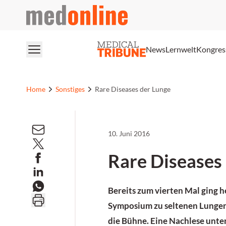
medonline
News
Lernwelt
Kongres
Home
Sonstiges
Rare Diseases der Lunge
10. Juni 2016
Rare Diseases
Bereits zum vierten Mal ging 
Symposium zu seltenen Lunge
die Bühne. Eine Nachlese unte