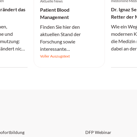
gen
medonline Medi
Aktuelle News
rändert das
Dr. Ignaz S
Patient Blood
Retter der 
Management
gewaltsamer
nen,
Wie ein Weg
Finden Sie hier den
Irrenanstalt
ne und
modernen K
aktuellen Stand der
hmutzung:
die Medizin 
Forschung sowie
ändert nicht
dabei an der
interessante
dern
Ignoranz sei
Informationen.
Voller Auszugstext
Allergie-
 1 Punkt
DFP
ofortbildung
DFP Webinar