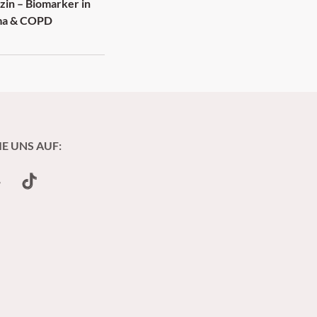
zin – Biomarker in
hma & COPD
IE UNS AUF:
undCloud
TikTok