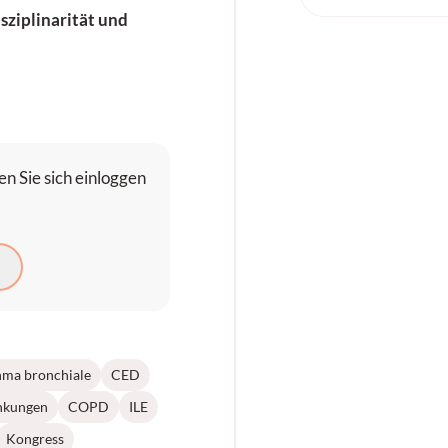
sziplinarität und
n Sie sich einloggen
N
hma bronchiale
CED
nkungen
COPD
ILE
Kongress