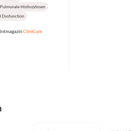
Pulmonale Histiozytosen
d Dysfunction
rintmagazin
CliniCum
h