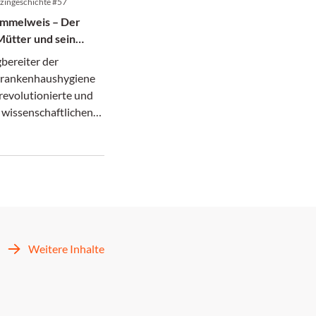
zingeschichte #57
emmelweis – Der
Mütter und sein
 Tod in der
bereiter der
rankenhaushygiene
revolutionierte und
 wissenschaftlichen
ner Zeit zerbrach.
Weitere Inhalte