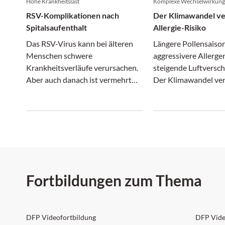
Hohe Krankheitslast
Komplexe Wechselwirkun
RSV-Komplikationen nach
Der Klimawandel ve
Spitalsaufenthalt
Allergie-Risiko
Das RSV-Virus kann bei älteren
Längere Pollensaiso
Menschen schwere
aggressivere Allerge
Krankheitsverläufe verursachen.
steigende Luftversc
Aber auch danach ist vermehrt
Der Klimawandel ver
mit Komplikationen zu rechnen,
nur das Wetter, son
wie eine Studie zeigt.
zunehmend auch das 
Risiko.
Fortbildungen zum Thema
DFP: 2 Punkte
DFP:
DFP Videofortbildung
DFP Vide
NEU