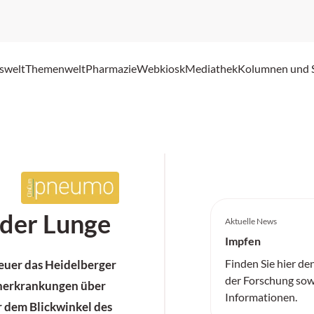
swelt
Themenwelt
Pharmazie
Webkiosk
Mediathek
Kolumnen und 
 der Lunge
Aktuelle News
Impfen
Finden Sie hier de
heuer das Heidelberger
der Forschung sow
nerkrankungen über
Informationen.
r dem Blickwinkel des