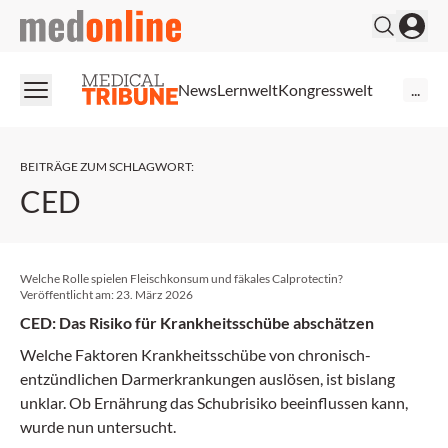
medonline
News
Lernwelt
Kongresswelt
...
BEITRÄGE ZUM SCHLAGWORT
:
CED
Welche Rolle spielen Fleischkonsum und fäkales Calprotectin?
Veröffentlicht am:
23. März 2026
CED: Das Risiko für Krankheitsschübe abschätzen
Welche Faktoren Krankheitsschübe von chronisch-
entzündlichen Darmerkrankungen auslösen, ist bislang
unklar. Ob Ernährung das Schubrisiko beeinflussen kann,
wurde nun untersucht.