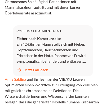
Chromosoms 8p häufig bei Patientinnen mit
Mammakarzinom auftritt und mit deren kurzer
Überlebensrate assoziiert ist.
SYMPTOMA.COM PATIENTENFALL
Fieber nach Kamerunreise
Ein 42-jähriger Mann stellt sich mit Fieber,
Kopfschmerzen, Bauchschmerzen und
Erbrechen in der Notaufnahme vor. Er wird
symptomatisch behandelt und entlassen,
kehrt jedoch zwei Tage später mit
Jetzt Fall lösen
unstillbarem Erbrechen, Kopfschmerzen und
progredientem Fieber zurück.
Anna Sablina
und ihr Team an der VIB/KU Leuven
optimierten einen Workflow zur Erzeugung von Zelllinien
mit gezielten chromosomalen Deletionen. Die
Wissenschaftlerinnen und Wissenschaftler konnten
belegen, dass die generierten Modelle humane Krebsarten