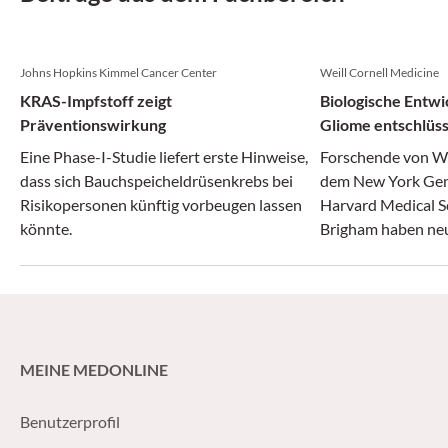
Johns Hopkins Kimmel Cancer Center
Weill Cornell Medicine
KRAS-Impfstoff zeigt
Biologische Entwi
Präventionswirkung
Gliome entschlüss
Eine Phase-I-Studie liefert erste Hinweise,
Forschende von We
dass sich Bauchspeicheldrüsenkrebs bei
dem New York Gen
Risikopersonen künftig vorbeugen lassen
Harvard Medical S
könnte.
Brigham haben neue
Entstehung aggre
gewonnen.
MEINE MEDONLINE
Benutzerprofil