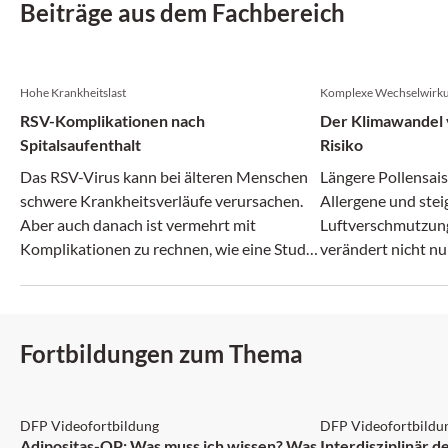
Beiträge aus dem Fachbereich
Hohe Krankheitslast
Komplexe Wechselwirk
RSV-Komplikationen nach
Der Klimawandel v
Spitalsaufenthalt
Risiko
Das RSV-Virus kann bei älteren Menschen
Längere Pollensais
schwere Krankheitsverläufe verursachen.
Allergene und ste
Aber auch danach ist vermehrt mit
Luftverschmutzun
Komplikationen zu rechnen, wie eine Studie
verändert nicht nu
zeigt.
zunehmend auch da
Fortbildungen zum Thema
DFP: 2 Punkte
DFP: 1 Punkt
DFP Videofortbildung
DFP Videofortbildu
NEU
Adipositas-OP: Was muss ich wissen? Was
Interdisziplinär 