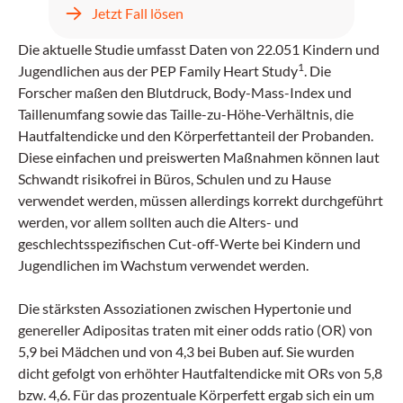
kehrt jedoch zwei Tage später mit
Jetzt Fall lösen
unstillbarem Erbrechen, Kopfschmerzen und
progredientem Fieber zurück.
Die aktuelle Studie umfasst Daten von 22.051 Kindern und
1
Jugendlichen aus der PEP Family Heart Study
. Die
Forscher maßen den Blutdruck, Body-Mass-Index und
Taillenumfang sowie das Taille-zu-Höhe-Verhältnis, die
Hautfaltendicke und den Körperfettanteil der Probanden.
Diese einfachen und preiswerten Maßnahmen können laut
Schwandt risikofrei in Büros, Schulen und zu Hause
verwendet werden, müssen allerdings korrekt durchgeführt
werden, vor allem sollten auch die Alters- und
geschlechtsspezifischen Cut-off-Werte bei Kindern und
Jugendlichen im Wachstum verwendet werden.
Die stärksten Assoziationen zwischen Hypertonie und
genereller Adipositas traten mit einer odds ratio (OR) von
5,9 bei Mädchen und von 4,3 bei Buben auf. Sie wurden
dicht gefolgt von erhöhter Hautfaltendicke mit ORs von 5,8
bzw. 4,6. Für das prozentuale Körperfett ergab sich ein um