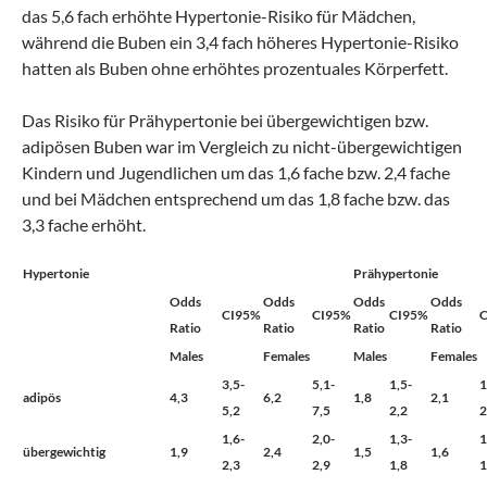
das 5,6 fach erhöhte Hypertonie-Risiko für Mädchen,
während die Buben ein 3,4 fach höheres Hypertonie-Risiko
hatten als Buben ohne erhöhtes prozentuales Körperfett.
Das Risiko für Prähypertonie bei übergewichtigen bzw.
adipösen Buben war im Vergleich zu nicht-übergewichtigen
Kindern und Jugendlichen um das 1,6 fache bzw. 2,4 fache
und bei Mädchen entsprechend um das 1,8 fache bzw. das
3,3 fache erhöht.
Hypertonie
Prähypertonie
Odds
Odds
Odds
Odds
CI95%
CI95%
CI95%
Ratio
Ratio
Ratio
Ratio
Males
Females
Males
Females
3,5-
5,1-
1,5-
1
adipös
4,3
6,2
1,8
2,1
5,2
7,5
2,2
2
1,6-
2,0-
1,3-
1
übergewichtig
1,9
2,4
1,5
1,6
2,3
2,9
1,8
1