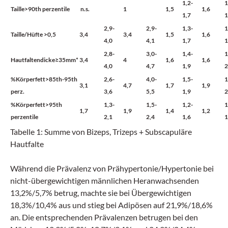
1,2-
1
Taille>90th perzentile
n.s.
1
1,5
1,6
1,7
1
2,9-
2,9-
1,3-
1
Taille/Hüfte >0,5
3,4
3,4
1,5
1,6
4,0
4,1
1,7
1
2,8-
3,0-
1,4-
1
Hautfaltendicke≥35mm*
3,4
4
1,6
1,6
4,0
4,7
1,9
2
%Körperfett>85th-95th
2,6-
4,0-
1,5-
1
3,1
4,7
1,7
1,9
perz.
3,6
5,5
1,9
2
%Körperfett>95th
1,3-
1,5-
1,2-
1
1,7
1,9
1,4
1,2
perzentile
2,1
2,4
1,6
1
Tabelle 1: Summe von Bizeps, Trizeps + Subscapuläre
Hautfalte
Während die Prävalenz von Prähypertonie/Hypertonie bei
nicht-übergewichtigen männlichen Heranwachsenden
13,2%/5,7% betrug, machte sie bei Übergewichtigen
18,3%/10,4% aus und stieg bei Adipösen auf 21,9%/18,6%
an. Die entsprechenden Prävalenzen betrugen bei den