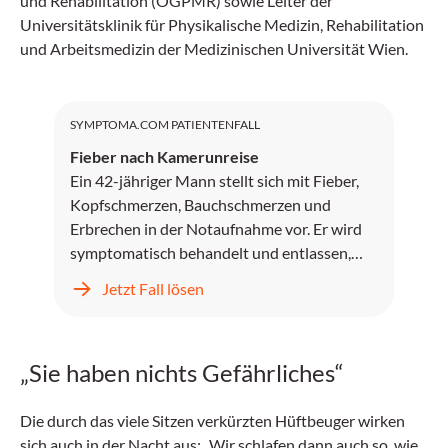
und Rehabilitation (ÖGPMR) sowie Leiter der
Universitätsklinik für Physikalische Medizin, Rehabilitation
und Arbeitsmedizin der Medizinischen Universität Wien.
SYMPTOMA.COM PATIENTENFALL
Fieber nach Kamerunreise
Ein 42-jähriger Mann stellt sich mit Fieber,
Kopfschmerzen, Bauchschmerzen und
Erbrechen in der Notaufnahme vor. Er wird
symptomatisch behandelt und entlassen,
kehrt jedoch zwei Tage später mit
Jetzt Fall lösen
unstillbarem Erbrechen, Kopfschmerzen und
progredientem Fieber zurück.
„Sie haben nichts Gefährliches“
Die durch das viele Sitzen verkürzten Hüftbeuger wirken
sich auch in der Nacht aus: „Wir schlafen dann auch so, wie