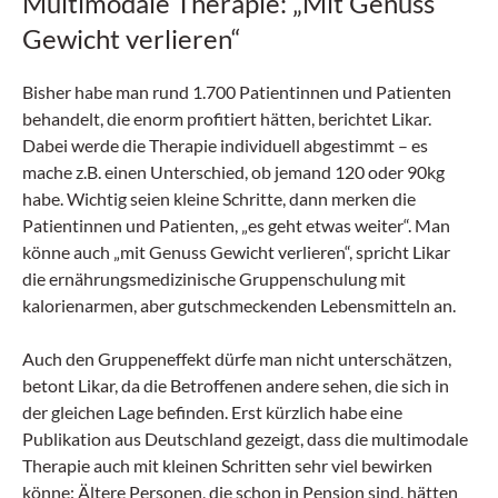
Multimodale Therapie: „Mit Genuss
für Innere Medizin mit Fokus Stoffwechsel- und
Nierenerkrankungen)
Gewicht verlieren“
Bisher habe man rund 1.700 Patientinnen und Patienten
behandelt, die enorm profitiert hätten, berichtet Likar.
Dabei werde die Therapie individuell abgestimmt – es
mache z.B. einen Unterschied, ob jemand 120 oder 90kg
habe. Wichtig seien kleine Schritte, dann merken die
Patientinnen und Patienten, „es geht etwas weiter“. Man
könne auch „mit Genuss Gewicht verlieren“, spricht Likar
die ernährungsmedizinische Gruppenschulung mit
kalorienarmen, aber gutschmeckenden Lebensmitteln an.
Auch den Gruppeneffekt dürfe man nicht unterschätzen,
betont Likar, da die Betroffenen andere sehen, die sich in
der gleichen Lage befinden. Erst kürzlich habe eine
Publikation aus Deutschland gezeigt, dass die multimodale
Therapie auch mit kleinen Schritten sehr viel bewirken
könne: Ältere Personen, die schon in Pension sind, hätten