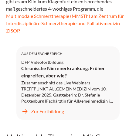
gibt es am Klinikum Klagenfurt ein entsprechendes
maßgeschneidertes 4-wöchiges Programm, die
Multimodale Schmerztherapie (MMSTh) am Zentrum für
Interdisziplinäre Schmerztherapie und Palliativmedizin –
ZISOP
.
DFP: 2 Punkte
AUS DEM FACHBEREICH
DFP Videofortbildung
Chronische Nierenerkrankung: Früher
eingreifen, aber wie?
Zusammenschnitt des Live Webinars
TREFFPUNKT ALLGEMEINMEDIZIN vom 10.
Dezember 2025. Gastgeberin: Dr. Stefanie
Poggenburg (Fachärztin für Allgemeinmedizin in
Hart bei Graz; Leiterin des ÖGAM-Referats
Zur Fortbildung
Wissenstransfer), Gesprächspartner:innen: Dr.
Birgit Mallinger-Taferner (Fachärztin für Innere
Medizin; Ärztin für Allgemeinmedizin in
Klagenfurt) und Dr. Marcus Säemann (Facharzt