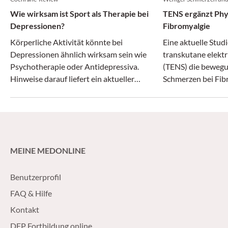
Wie wirksam ist Sport als Therapie bei
TENS ergänzt Phy
Depressionen?
Fibromyalgie
Körperliche Aktivität könnte bei
Eine aktuelle Studi
Depressionen ähnlich wirksam sein wie
transkutane elekt
Psychotherapie oder Antidepressiva.
(TENS) die bewegu
Hinweise darauf liefert ein aktueller
Schmerzen bei Fib
Cochrane-Review, der Daten von rund
und das schnell, s
5.000 Betroffenen auswertete.
MEINE MEDONLINE
Benutzerprofil
FAQ & Hilfe
Kontakt
DFP Fortbildung online