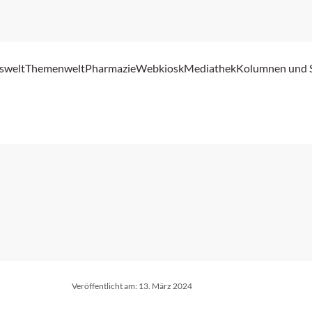
swelt
Themenwelt
Pharmazie
Webkiosk
Mediathek
Kolumnen und 
Veröffentlicht am:
13. März 2024