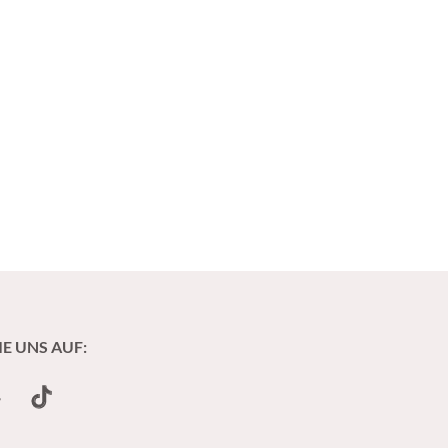
IE UNS AUF:
undCloud
TikTok