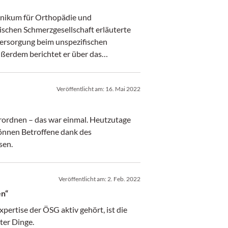
linikum für Orthopädie und
ischen Schmerzgesellschaft erläuterte
versorgung beim unspezifischen
ßerdem berichtet er über das
Veröffentlicht am:
16. Mai 2022
erordnen – das war einmal. Heutzutage
können Betroffene dank des
sen.
Veröffentlicht am:
2. Feb. 2022
en“
xpertise der ÖSG aktiv gehört, ist die
ter Dinge.