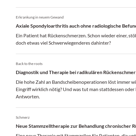
Erkrankung in neuem Gewand
Axiale Spondyloarthritis auch ohne radiologische Befun
Ein Patient hat Rückenschmerzen. Schon wieder einer, stöhn
doch etwas viel Schwerwiegenderes dahinter?
Back to the roots
Diagnostik und Therapie bei radikulären Rückenschme
Die hohe Zahl an Bandscheibenoperationen löst immer wi
Eingriff wirklich nötig? Und was tut man stattdessen oder b
Antworten.
Schmerz
Neue Stammzelltherapie zur Behandlung chronischer
Eine neue Therapie mit Stammzellen für Patienten, die u