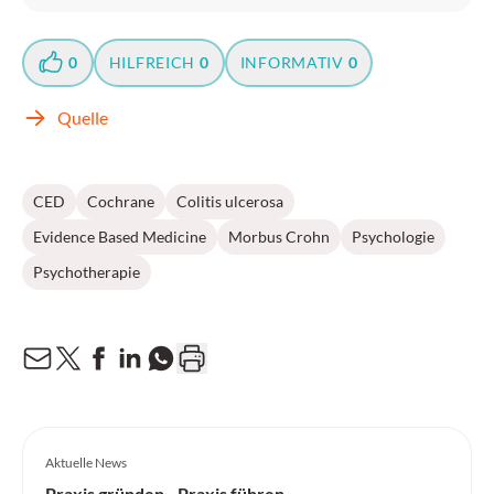
0
HILFREICH
0
INFORMATIV
0
Quelle
CED
Cochrane
Colitis ulcerosa
Evidence Based Medicine
Morbus Crohn
Psychologie
Psychotherapie
Aktuelle News
Praxis gründen - Praxis führen