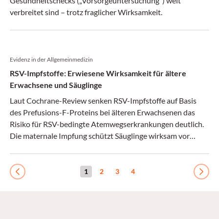
Gesundheitschecks („Vorsorgeuntersuchung“) weit
verbreitet sind – trotz fraglicher Wirksamkeit.
Evidenz in der Allgemeinmedizin
RSV-Impfstoffe: Erwiesene Wirksamkeit für ältere
Erwachsene und Säuglinge
Laut Cochrane-Review senken RSV-Impfstoffe auf Basis
des Prefusions-F-Proteins bei älteren Erwachsenen das
Risiko für RSV-bedingte Atemwegserkrankungen deutlich.
Die maternale Impfung schützt Säuglinge wirksam vor
Erkrankungen und Hospitalisierung. Für andere
Zielgruppen ist die Studienlage noch unklar.
1
2
3
4
Previous
Next