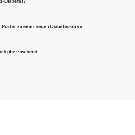
-1-Diabetes?
hr Poster zu einer neuen Diabeteskurve
och überraschend