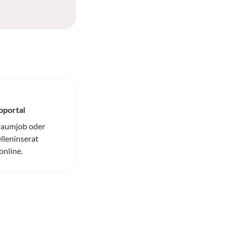
bportal
Traumjob oder
elleninserat
online.