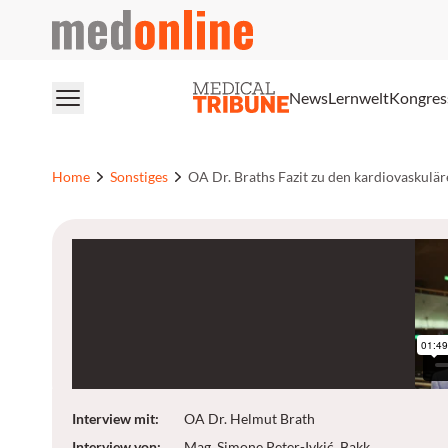
medonline
News
Lernwelt
Kongres
Home
Sonstiges
OA Dr. Braths Fazit zu den kardiovaskul
Interview mit
:
OA Dr. Helmut Brath
Interview von
:
Mag. Simone Peter-Ivkić, Bakk.