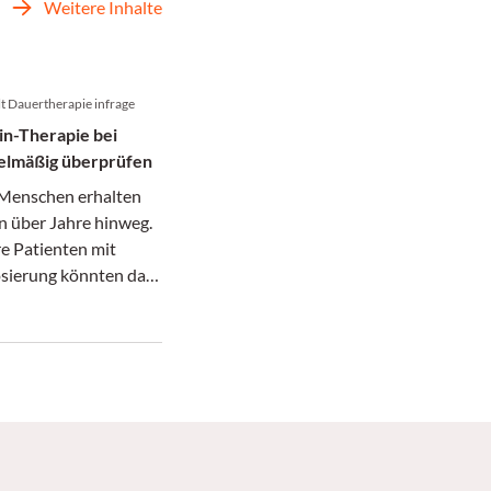
Weitere Inhalte
lt Dauertherapie infrage
n-Therapie bei
elmäßig überprüfen
e Menschen erhalten
n über Jahre hinweg.
e Patienten mit
osierung könnten das
in vielen Fällen
zen.