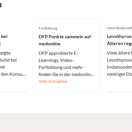
h
Neue Studie stel
Fortbildung
 bei
Levothyroxi
DFP Punkte sammeln auf
t
Älteren reg
medonline
zeigte
Viele älter
DFP approbierte E-
lutid bei
Levothyroxi
Learnings, Video-
mit
Insbesonder
Fortbildung und mehr
t den Konsum
niedriger D
finden Sie in der medonline
n kann.
Medikament 
Lernwelt.
Voller Auszugstext
sicher abset