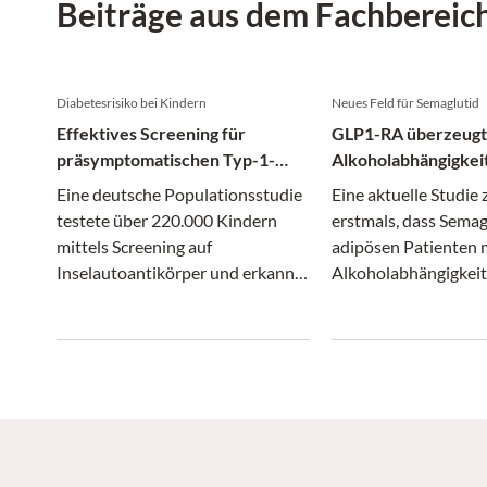
Beiträge aus dem Fachbereic
Diabetesrisiko bei Kindern
Neues Feld für Semaglutid
Effektives Screening für
GLP1-RA überzeugt
präsymptomatischen Typ-1-
Alkoholabhängigkei
Diabetes
Eine deutsche Populationsstudie
Eine aktuelle Studie 
testete über 220.000 Kindern
erstmals, dass Semag
mittels Screening auf
adipösen Patienten 
Inselautoantikörper und erkannte
Alkoholabhängigkei
einen Großteil der
signifikant reduziere
präsymptomatischen Stadien von
Typ-1-Diabetes.