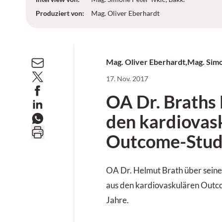
Produziert von
:
Mag. Oliver Eberhardt
Mag. Oliver Eberhardt
,
Mag. Simo
17. Nov. 2017
OA Dr. Braths 
den kardiovas
Outcome-Stud
OA Dr. Helmut Brath über seine
aus den kardiovaskulären Outco
Jahre.