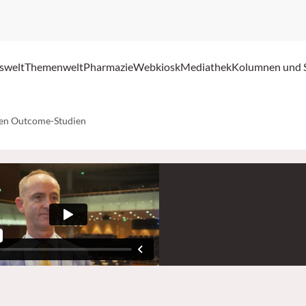
swelt
Themenwelt
Pharmazie
Webkiosk
Mediathek
Kolumnen und 
ären Outcome-Studien