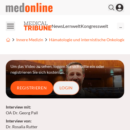
medonline
News
Lernwelt
Kongresswelt
...
Innere Medizin
Hämatologie und internistische Onkologie
Um das Video zu sehen, loggen Sie sich bitte ein oder
registrieren Sie sich kostenlos.
REGISTRIEREN
LOGIN
Interview mit
:
OA Dr. Georg Pall
Interview von
:
Dr. Rosalia Rutter