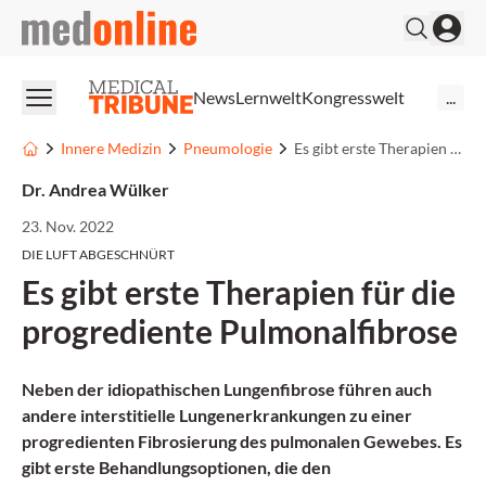
medonline
News
Lernwelt
Kongresswelt
...
Innere Medizin
Pneumologie
Es gibt erste Therapien für die progrediente Pulmonalfibrose
Dr. Andrea Wülker
23. Nov. 2022
DIE LUFT ABGESCHNÜRT
Es gibt erste Therapien für die
progrediente Pulmonalfibrose
Neben der idiopathischen Lungenfibrose führen auch
andere interstitielle Lungenerkrankungen zu einer
progredienten Fibrosierung des pulmonalen Gewebes. Es
gibt erste Behandlungsoptionen, die den