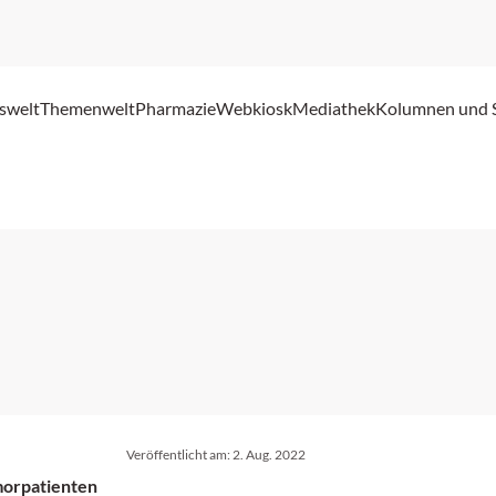
swelt
Themenwelt
Pharmazie
Webkiosk
Mediathek
Kolumnen und 
Veröffentlicht am:
2. Aug. 2022
morpatienten