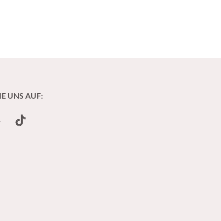
IE UNS AUF:
undCloud
TikTok