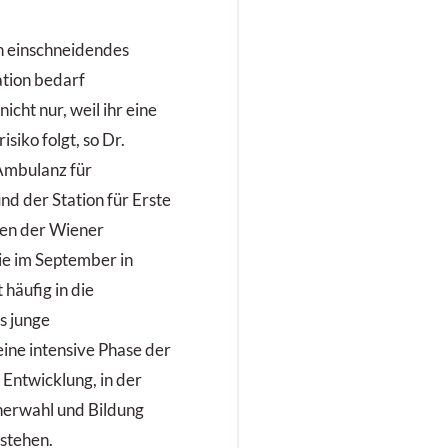
.
in einschneidendes
ation bedarf
cht nur, weil ihr eine
siko folgt, so Dr.
 Ambulanz für
d der Station für Erste
en der Wiener
ie im September in
 häufig in die
s junge
ine intensive Phase der
 Entwicklung, in der
nerwahl und Bildung
stehen.