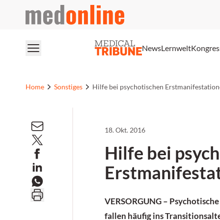
medonline
News
Lernwelt
Kongres
Home
Sonstiges
Hilfe bei psychotischen Erstmanifestatio
18. Okt. 2016
Hilfe bei psyc
Erstmanifesta
VERSORGUNG –
Psychotische
fallen häufig ins Transitionsal