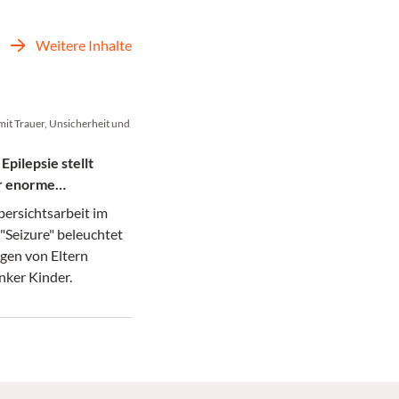
Weitere Inhalte
mit Trauer, Unsicherheit und
 Epilepsie stellt
or enorme
erungen
bersichtsarbeit im
"Seizure" beleuchtet
gen von Eltern
nker Kinder.