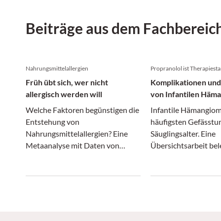
Beiträge aus dem Fachbereic
Nahrungsmittel­allergien
Propranolol ist Therapiest
Früh übt sich, wer nicht
Komplikationen und
allergisch werden will
von Infantilen Häm
Welche Faktoren begünstigen die
Infantile Hämangiom
Entstehung von
häufigsten Gefässtu
Nahrungsmittelallergien? Eine
Säuglingsalter. Eine
Metaanalyse mit Daten von
Übersichtsarbeit bel
2,8 Millionen Kindern ging dieser
medikamentöse Ther
Fragen nach.