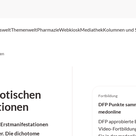
swelt
Themenwelt
Pharmazie
Webkiosk
Mediathek
Kolumnen und 
nen
hotischen
Fortbildung
tionen
DFP Punkte samm
medonline
DFP approbierte E
 Erstmanifestationen
Video-Fortbildun
ter. Die dichotome
Sie in der medonli