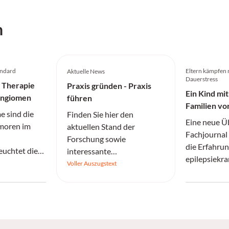
h
andard
Eltern kämpfen 
Aktuelle News
Dauerstress
 Therapie
Praxis gründen - Praxis
Ein Kind mit
angiomen
führen
Familien v
e sind die
Finden Sie hier den
Herausford
Eine neue Ü
moren im
aktuellen Stand der
Fachjournal 
Forschung sowie
die Erfahrun
euchtet die
interessante
epilepsiekra
apie.
Informationen.
Voller Auszugstext