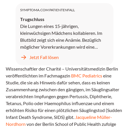
SYMPTOMA.COM PATIENTENFALL
Trugschluss
Die Lungen eines 15-jährigen,
kleinwüchsigen Mädchens kollabieren. Im
Blutbild zeigt sich eine Anämie. Bezüglich
möglicher Vorerkrankungen wird eine
Neigung zu Otitiden genannt. Die Diagnose
Jetzt Fall lösen
einer Knorpel-Haar-Hypoplasie wurde
frühzeitig gestellt und besteht auch bei der
Wissenschaftler der Charité – Universitätsmedizin Berlin
Mutter der Patientin.
veröffentlichten im Fachmagazin
BMC Pediatrics
eine
Studie, die sie als Hinweis dafür sehen, dass es keinen
Zusammenhang zwischen den gängigen, im Säuglingsalter
verabreichten Impfungen gegen Pertussis, Diphtherie,
Tetanus, Polio oder Haemophilus influenzae und einem
erhöhten Risiko für einen plötzlichen Säuglingstod (Sudden
Infant Death Syndrome, SIDS) gibt.
Jacqueline Müller-
Nordhorn
von der Berlin School of Public Health zufolge