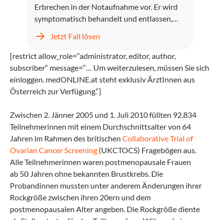
Erbrechen in der Notaufnahme vor. Er wird
symptomatisch behandelt und entlassen,
kehrt jedoch zwei Tage später mit
Jetzt Fall lösen
unstillbarem Erbrechen, Kopfschmerzen und
progredientem Fieber zurück.
[restrict allow_role=“administrator, editor, author,
subscriber“ message=“… Um weiterzulesen, müssen Sie sich
einloggen. medONLINE.at steht exklusiv ÄrztInnen aus
Österreich zur Verfügung.“]
Zwischen 2. Jänner 2005 und 1. Juli 2010 füllten 92.834
Teilnehmerinnen mit einem Durchschnittsalter von 64
Jahren im Rahmen des britischen
Collaborative Trial of
Ovarian Cancer Screening
(UKCTOCS) Fragebögen aus.
Alle Teilnehmerinnen waren postmenopausale Frauen
ab 50 Jahren ohne bekannten Brustkrebs. Die
Probandinnen mussten unter anderem Änderungen ihrer
Rockgröße zwischen ihren 20ern und dem
postmenopausalen Alter angeben. Die Rockgröße diente