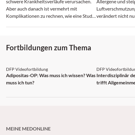
schwere Krankheitsverläufe verursachen.
Allergene und ste
Aber auch danach ist vermehrt mit
Luftverschmutzun
Komplikationen zu rechnen, wie eine Studie
verändert nicht nu
zeigt.
zunehmend auch da
Fortbildungen zum Thema
DFP: 2 Punkte
DFP: 1 Punkt
DFP Videofortbildung
DFP Videofortbildu
NEU
Adipositas-OP: Was muss ich wissen? Was
Interdisziplinär 
muss ich tun?
trifft Allgemeinm
MEINE MEDONLINE