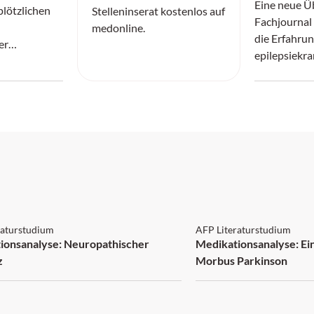
Eine neue Ü
 plötzlichen
Stelleninserat kostenlos auf
Fachjournal 
medonline.
die Erfahrun
er
epilepsiekra
.
 1 Punkt
AFP: 2 Punkte
raturstudium
AFP Literaturstudium
ionsanalyse: Neuropathischer
Medikationsanalyse: Ein
z
Morbus Parkinson