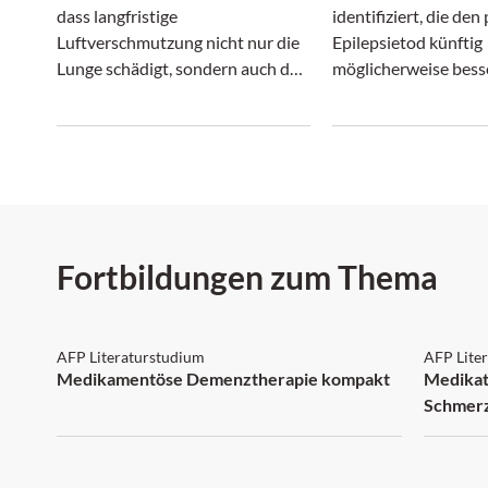
dass langfristige
identifiziert, die den
Luftverschmutzung nicht nur die
Epilepsietod künftig
Lunge schädigt, sondern auch das
möglicherweise bess
Parkinson-Risiko erhöht.
vorhersagen könnten
Fortbildungen zum Thema
AFP: 3 Punkte
AFP:
AFP Literaturstudium
AFP Lite
Medikamentöse Demenztherapie kompakt
Medikat
Schmer