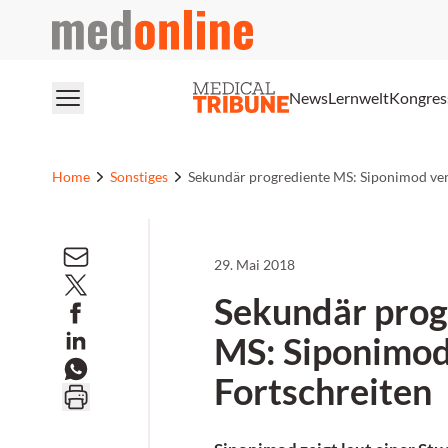
medonline
News
Lernwelt
Kongres
Home
Sonstiges
Sekundär progrediente MS: Siponimod ver
29. Mai 2018
Sekundär prog
MS: Siponimod
Fortschreiten