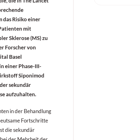
ie, die in The Lancet
sprechende
das Risiko einer
Patienten mit
ler Sklerose (MS) zu
er Forscher von
ital Basel
 einer Phase-III-
irkstoff Siponimod
n der sekundär
se aufzuhalten.
nten in der Behandlung
deutsame Fortschritte
st die sekundär
 bei der Mehrheit der