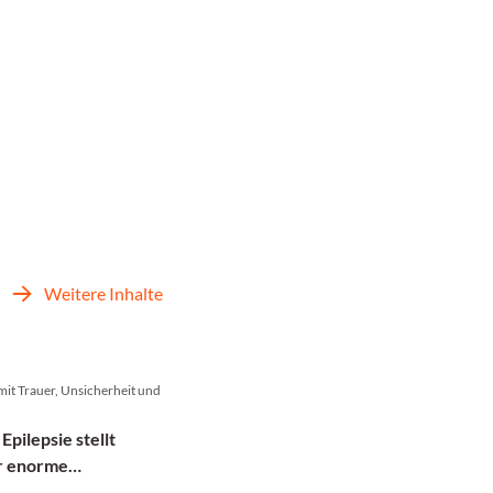
Weitere Inhalte
mit Trauer, Unsicherheit und
 Epilepsie stellt
or enorme
erungen