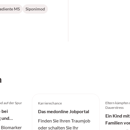
ediente MS
Siponimod
h
od auf der Spur
Eltern kämpfen 
Karrierechance
Dauerstress
 bei
Das medonline Jobportal
Ein Kind mit
g und
Finden Sie Ihren Traumjob
Familien v
 Biomarker
oder schalten Sie Ihr
Herausford