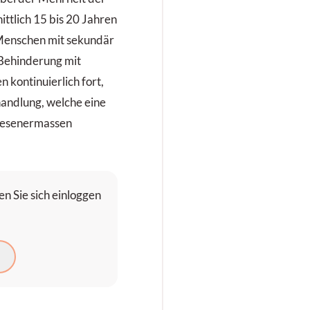
ttlich 15 bis 20 Jahren
 Menschen mit sekundär
 Behinderung mit
 kontinuierlich fort,
handlung, welche eine
iesenermassen
n Sie sich einloggen
N