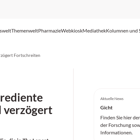
swelt
Themenwelt
Pharmazie
Webkiosk
Mediathek
Kolumnen und 
zögert Fortschreiten
rediente
Aktuelle News
 verzögert
Gicht
Finden Sie hier de
der Forschung sow
Informationen.