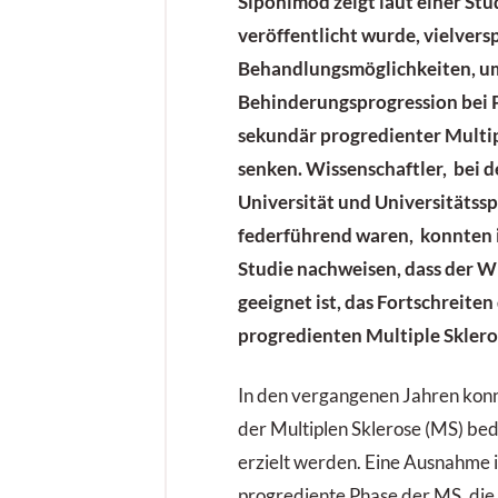
Siponimod zeigt laut einer Stud
veröffentlicht wurde, vielver
Behandlungsmöglichkeiten, um 
Behinderungsprogression bei 
sekundär progredienter Multip
senken.
Wissenschaftler, bei d
Universität und Universitätssp
federführend waren, konnten in
Studie nachweisen, dass der W
geeignet ist, das Fortschreite
progredienten Multiple Sklero
In den vergangenen Jahren kon
der Multiplen Sklerose (MS) be
erzielt werden. Eine Ausnahme i
progrediente Phase der MS, die