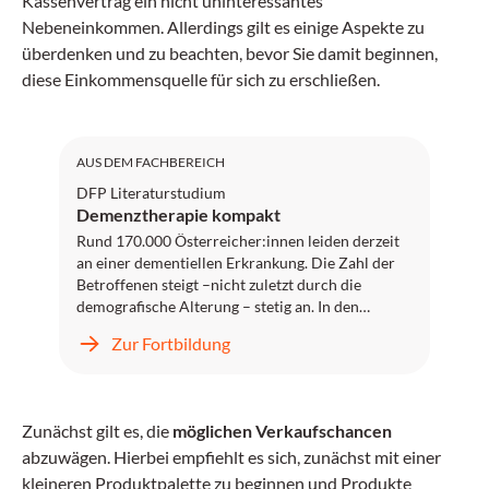
Kassenvertrag ein nicht uninteressantes
Nebeneinkommen. Allerdings gilt es einige Aspekte zu
überdenken und zu beachten, bevor Sie damit beginnen,
diese Einkommensquelle für sich zu erschließen.
DFP: 2 Punkte
AUS DEM FACHBEREICH
DFP Literaturstudium
Demenztherapie kompakt
Rund 170.000 Österreicher:innen leiden derzeit
an einer dementiellen Erkrankung. Die Zahl der
Betroffenen steigt –nicht zuletzt durch die
demografische Alterung – stetig an. In den
nächsten 25 Jahren ist mit einer nahezu
Zur Fortbildung
Verdoppelung der an Demenz erkrankten
Menschen in Österreich zu rechnen.
Obwohl die meisten Formen von dementiellen
Zunächst gilt es, die
möglichen Verkaufschancen
Erkrankungen bislang nicht heilbar sind, lässt sich
abzuwägen. Hierbei empfiehlt es sich, zunächst mit einer
der Verlauf durch Therapien und Prävention oft
günstig beeinflussen.
kleineren Produktpalette zu beginnen und Produkte