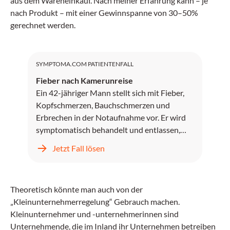
aus dem Wareneinkauf. Nach meiner Erfahrung kann – je
nach Produkt – mit einer Gewinnspanne von 30–50%
gerechnet werden.
SYMPTOMA.COM PATIENTENFALL
Fieber nach Kamerunreise
Ein 42-jähriger Mann stellt sich mit Fieber,
Kopfschmerzen, Bauchschmerzen und
Erbrechen in der Notaufnahme vor. Er wird
symptomatisch behandelt und entlassen,
kehrt jedoch zwei Tage später mit
Jetzt Fall lösen
unstillbarem Erbrechen, Kopfschmerzen und
progredientem Fieber zurück.
Theoretisch könnte man auch von der
„Kleinunternehmerregelung“ Gebrauch machen.
Kleinunternehmer und -unternehmerinnen sind
Unternehmende, die im Inland ihr Unternehmen betreiben