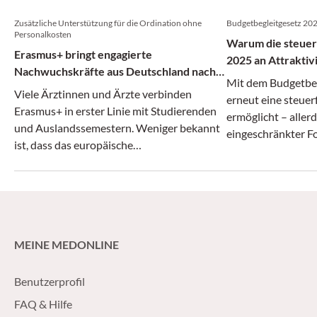
Zusätzliche Unterstützung für die Ordination ohne
Budgetbegleitgesetz 20
Personalkosten
Warum die steuer
Erasmus+ bringt engagierte
2025 an Attraktivi
Nachwuchskräfte aus Deutschland nach
Mit dem Budgetbeg
Wien
Viele Ärztinnen und Ärzte verbinden
erneut eine steuer
Erasmus+ in erster Linie mit Studierenden
ermöglicht – allerd
und Auslandssemestern. Weniger bekannt
eingeschränkter F
ist, dass das europäische
Bildungsprogramm auch Praktika für
Auszubildende fördert. Davon können
Wiener Ordinationen unmittelbar
profitieren.
MEINE MEDONLINE
Benutzerprofil
FAQ & Hilfe