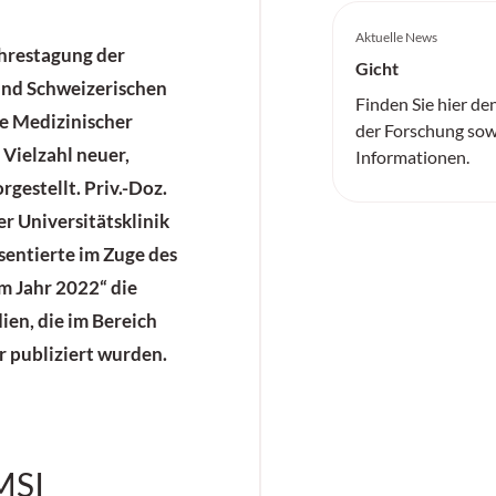
Aktuelle News
ahrestagung der
Gicht
und Schweizerischen
Finden Sie hier de
e Medizinischer
der Forschung sow
Vielzahl neuer,
Informationen.
gestellt. Priv.-Doz.
er Universitätsklinik
äsentierte im Zuge des
m Jahr 2022“ die
ien, die im Bereich
r publiziert wurden.
MSI