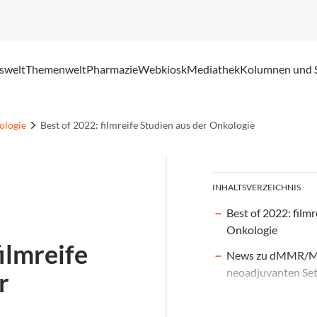
swelt
Themenwelt
Pharmazie
Webkiosk
Mediathek
Kolumnen und 
ologie
Best of 2022: filmreife Studien aus der Onkologie
INHALTSVERZEICHNIS
Best of 2022: filmr
Onkologie
ilmreife
News zu dMMR/MS
neoadjuvanten Set
r