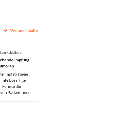
Weitere Inhalte
nikum Heidelberg
echende Impfung
tumoren
ge Impfstrategie
mmte bösartige
 könnte die
von Patientinnen
en grundlegend