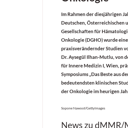
Im Rahmen der diesjährigen J
Deutschen, Österreichischen 
Gesellschaften für Hämatologi
Onkologie (DGHO) wurde eine 
praxisverändernder Studien vor
Dr. Aysegül Ilhan-Mutlu, von d
für Innere Medizin I, Wien, pr
Symposiums „Das Beste aus de
bedeutendsten klinischen Stud
der Onkologie im heurigen Jah
Sopone Nawoot/GettyImages
News zu dMMR/