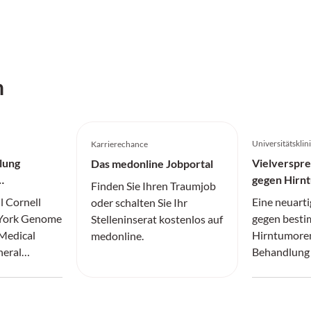
h
Universitätskli
Karrierechance
lung
Vielverspr
Das medonline Jobportal
gegen Hirn
Finden Sie Ihren Traumjob
l Cornell
Eine neuarti
oder schalten Sie Ihr
 York Genome
gegen besti
Stelleninserat kostenlos auf
 Medical
Hirntumoren
medonline.
neral
Behandlung 
Einblicke in
und Patient
essiver IDH-
verbessern.