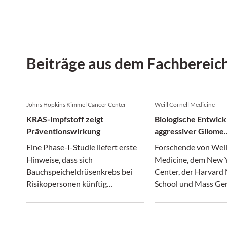
Beiträge aus dem Fachbereic
Johns Hopkins Kimmel Cancer Center
Weill Cornell Medicine
KRAS-Impfstoff zeigt
Biologische Entwick
Präventionswirkung
aggressiver Gliome
entschlüsselt
Eine Phase-I-Studie liefert erste
Forschende von Weil
Hinweise, dass sich
Medicine, dem New
Bauchspeicheldrüsenkrebs bei
Center, der Harvard
Risikopersonen künftig
School und Mass Ge
vorbeugen lassen könnte.
Brigham haben neue 
die Entstehung aggr
Gliome gewonnen.