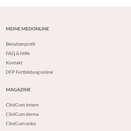
Von der PHARMIG, dem Verband der
Löwenanteil mache
pharmazeutischen Industrie Österreichs,
es sind auch vier
werden diese Aktivitäten zur Stärkung des
seltene Erkrankung
Pharmastandorts Österreich sehr begrüßt.
informieren die A
MEINE MEDONLINE
forschenden pharm
(FOPI). Bei den kl
ein leichtes Plus. 
Benutzerprofil
Patientenorganisa
FAQ & Hilfe
über den Nutzen u
Kontakt
Procedere für die
möchte als „Versu
DFP Fortbildung online
MAGAZINE
CliniCum innere
CliniCum derma
CliniCum onko