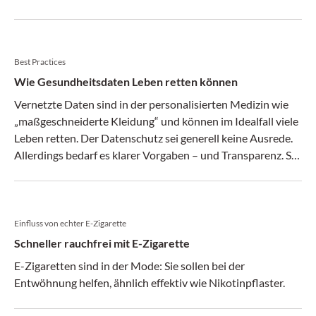
im gesamten EU- und EWR-Raum sowie in weiteren sechs
europäischen Staaten.
Best Practices
Wie Gesundheitsdaten Leben retten können
Vernetzte Daten sind in der personalisierten Medizin wie
„maßgeschneiderte Kleidung“ und können im Idealfall viele
Leben retten. Der Datenschutz sei generell keine Ausrede.
Allerdings bedarf es klarer Vorgaben – und Transparenz. So
der Tenor eines hochkarätig besetzten
Hintergrundgesprächs der Pharmig
Einfluss von echter E-Zigarette
Schneller rauchfrei mit E-Zigarette
E-Zigaretten sind in der Mode: Sie sollen bei der
Entwöhnung helfen, ähnlich effektiv wie Nikotinpflaster.