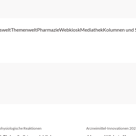
swelt
Themenwelt
Pharmazie
Webkiosk
Mediathek
Kolumnen und 
physiologische Reaktionen
Arzneimittel-Innovationen 20