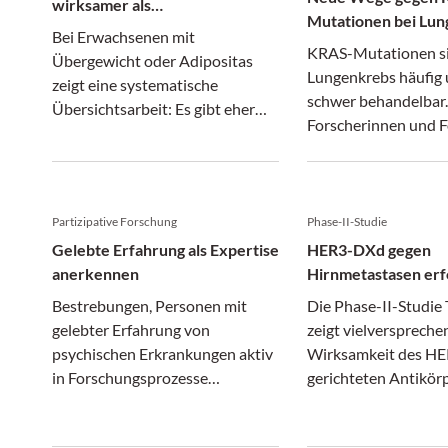
wirksamer als
Mutationen bei Lu
Ernährungsempfehlung
Bei Erwachsenen mit
KRAS-Mutationen s
Übergewicht oder Adipositas
Lungenkrebs häufig 
zeigt eine systematische
schwer behandelbar.
Übersichtsarbeit: Es gibt eher
Forscherinnen und F
keinen zusätzlichen Nutzen von
Medizinischen Unive
Intervallfasten gegenüber einer
haben einen neuen
konventionellen
Therapieansatz entd
Ernährungsempfehlung.
Studienleiterin Iris 
Partizipative Forschung
Phase-II-Studie
wichtiger Schritt, de
Gelebte Erfahrung als Expertise
HER3-DXd gegen
andere Krebsarten i
anerkennen
Hirnmetastasen erf
sein könnte.
getestet
Bestrebungen, Personen mit
Die Phase-II-Studi
gelebter Erfahrung von
zeigt vielverspreche
psychischen Erkrankungen aktiv
Wirksamkeit des HE
in Forschungsprozesse
gerichteten Antikör
miteinzubeziehen, werden unter
Wirkstoff-Konjugat
dem Begriff „partizipative
Deruxtecan bei Pati