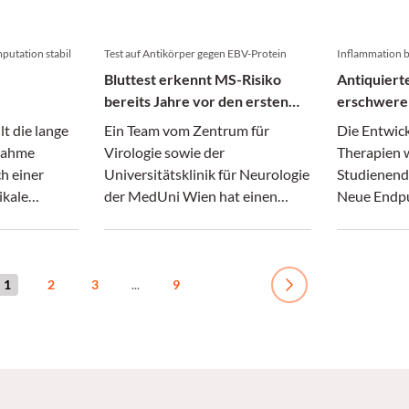
Überlebensf
mechanisch
putation stabil
Test auf Antikörper gegen EBV-Protein
Inflammation b
Bluttest erkennt MS-Risiko
Antiquiert
bereits Jahre vor den ersten
erschweren
Symptomen
MS
lt die lange
Ein Team vom Zentrum für
Die Entwic
nahme
Virologie sowie der
Therapien w
ch einer
Universitätsklinik für Neurologie
Studienend
ikale
der MedUni Wien hat einen
Neue Endpu
turiert.
Bluttest entwickelt, der es
Behinderun
e gängige
ermöglicht, das Risiko für das
Neurodegen
Auftreten einer Multiplen
Inflammatio
s Wanken –
Sklerose (MS) bereits Jahre vor
Hirn-Schran
1
2
3
...
9
Next
 neue
dem Auftreten erster Symptome
mit hoher Sicherheit zu
erkennen.