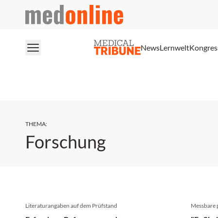
medonline
News
Lernwelt
Kongres
THEMA
:
Forschung
Literaturangaben auf dem Prüfstand
Messbare 