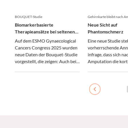
Forschung” zusammengefasst.
NSCLC und aktiven
Dadurch wird gelebte Erfahrung
Hirnmetastasen.
von Forschenden und Co-
BOUQUET-Studie
Gehirnkarte bleibt nach Am
Forschenden als Expertise
Biomarkerbasierte
Neue Sicht auf
anerkannt.
Therapieansätze bei seltenen
Phantomschmerz
Ovarialtumoren
Auf dem ESMO Gynaecological
Eine neue Studie stel
Cancers Congress 2025 wurden
vorherrschende An
neue Daten der Bouquet-Studie
infrage, dass sich na
vorgestellt, die zeigen: Auch bei
Amputation die kort
seltenen Ovarialtumoren
Körperkarte umstruk
können molekular stratifizierte
Damit gerät auch di
Therapien klinisch relevante
Erklärung für den
Wirksamkeit erzielen.
Phantomschmerz in
Previous
und es eröffnen sich
Therapieansätze.