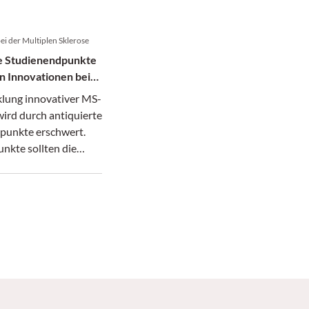
ähigkeit bei
em Druck sichern.
ei der Multiplen Sklerose
e Studienendpunkte
 Innovationen bei
klung innovativer MS-
ird durch antiquierte
punkte erschwert.
nkte sollten die
gsprogression,
eration und die
n hinter der Blut-
ke reflektieren.