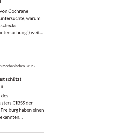
d
 von Cochrane
 untersuchte, warum
schecks
untersuchung“) weit
ind – trotz fraglicher
t.
en mechanischen Druck
st schützt
en
 des
usters CIBSS der
 Freiburg haben einen
bekannten
s beschrieben,
Tumorzellen ihre