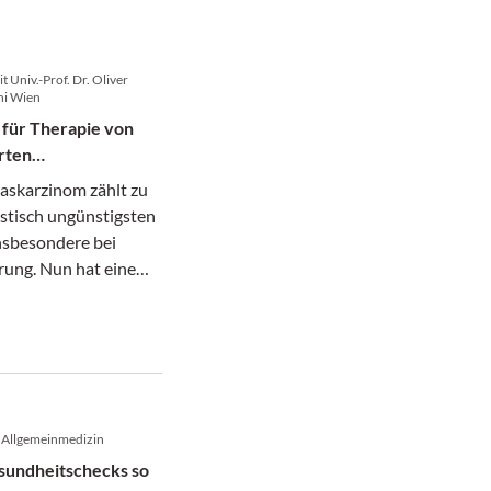
 Univ.-Prof. Dr. Oliver
ni Wien
 für Therapie von
rten
arzinomen
askarzinom zählt zu
stisch ungünstigsten
nsbesondere bei
rung. Nun hat eine
nale Gruppe unter
r MedUni Wien
inen Konsensus
 der den Weg zur
ng von gezielten
sstrategien ebnet.
e Allgemeinmedizin
undheitschecks so