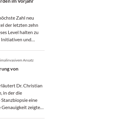
rden im Vorjahr
höchste Zahl neu
el der letzten zehn
eses Level halten zu
 Initiativen und
tigkeit.
nimalinvasivem Ansatz
ärung von
läutert Dr. Christian
, in der die
 Stanzbiopsie eine
 Genauigkeit zeigte
e minimalinvasive