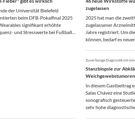
-Fieber" gibt es wirklich
46 neue Wirkstoffe wu
zugelassen
de der Universität Bielefeld
tierten beim DFB-Pokalfinal 2025
2025 hat man die zweit
Wearables signifikant erhöhte
zugelassener Arzneimitt
quenz- und Stresswerte bei Fußball-
Jahre registriert. Um di
können, bedarf es neuer
intensiver Forschungstä
Zuverlässige Diagnostik mit mi
Stanzbiopsie zur Abkl
Weichgewebstumoren
In diesem Gastbeitrag er
Salas Chávez eine Studie
sonografisch gesteuerte
sehr hohe diagnostische
und sich als zuverlässig
Methode erwies.