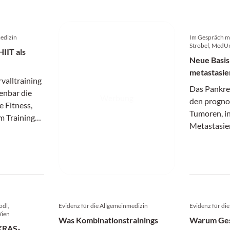
medizin
Im Gespräch mit
Strobel, MedU
IIT als
Neue Basis
metastasie
valltraining
Pankreask
Das Pankre
fenbar die
Werbung
den progno
e Fitness,
Tumoren, i
m Training
Metastasie
internatio
Leitung de
erstmals e
erarbeitet,
Verbesseru
Behandlung
odl,
Evidenz für die Allgemeinmedizin
Evidenz für di
Wien
Was Kombinationstrainings
Warum Ges
KRAS-