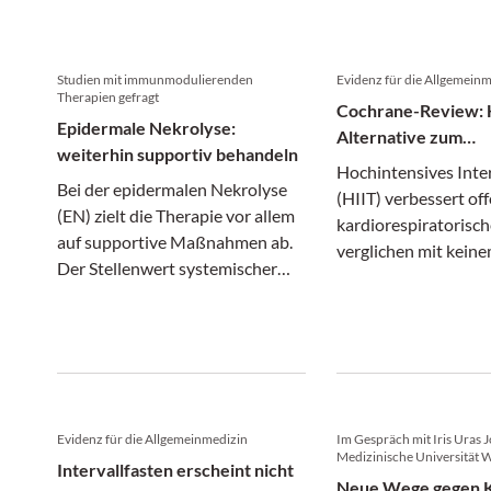
Studien mit immunmodulierenden
Evidenz für die Allgemein
Therapien gefragt
Cochrane-Review: H
Epidermale Nekrolyse:
Alternative zum
weiterhin supportiv behandeln
Ausdauersport?
Hochintensives Inter
Bei der epidermalen Nekrolyse
(HIIT) verbessert of
(EN) zielt die Therapie vor allem
kardiorespiratorisch
auf supportive Maßnahmen ab.
verglichen mit keine
Der Stellenwert systemischer
oder moderatem
immunmodulierender Therapien
Ausdauertraining.
(SIT) ist hingegen unklar.
Evidenz für die Allgemeinmedizin
Im Gespräch mit Iris Uras J
Medizinische Universität 
Intervallfasten erscheint nicht
Neue Wege gegen 