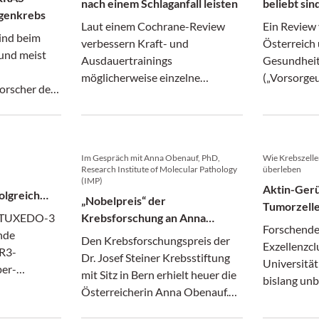
nach einem Schlaganfall leisten
beliebt sin
ngenkrebs
Laut einem Cochrane-Review
Ein Review
ind beim
verbessern Kraft- und
Österreich
und meist
Ausdauertrainings
Gesundheit
möglicherweise einzelne
(„Vorsorge
orscher der
Funktionen und werden von
verbreitet s
rsität Wien
Patientinnen und Patienten gut
Wirksamkei
angenommen.
eckt – für
Uras Jodl ein
Im Gespräch mit Anna Obenauf, PhD,
Wie Krebszell
Research Institute of Molecular Pathology
überleben
r auch für
(IMP)
Aktin-Gerü
nteressant
olgreich
„Nobelpreis“ der
Tumorzell
e TUXEDO-3
Krebsforschung an Anna
Forschende
nde
Obenauf
Den Krebsforschungspreis der
Exzellenzcl
R3-
Dr. Josef Steiner Krebsstiftung
Universität
per-
mit Sitz in Bern erhielt heuer die
bislang un
s Patritumab
Österreicherin Anna Obenauf.
Mechanismu
enten mit
Wir sprachen mit der Forscherin.
durch den 