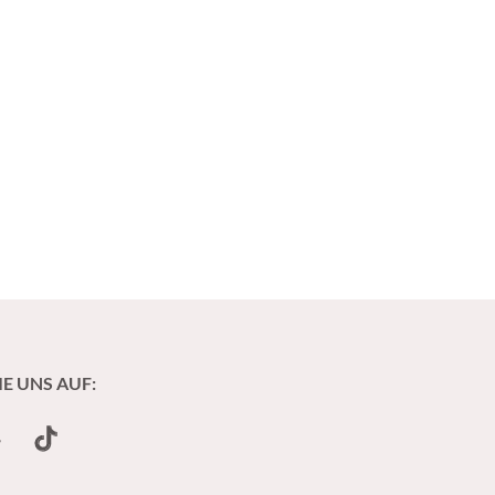
IE UNS AUF:
undCloud
TikTok