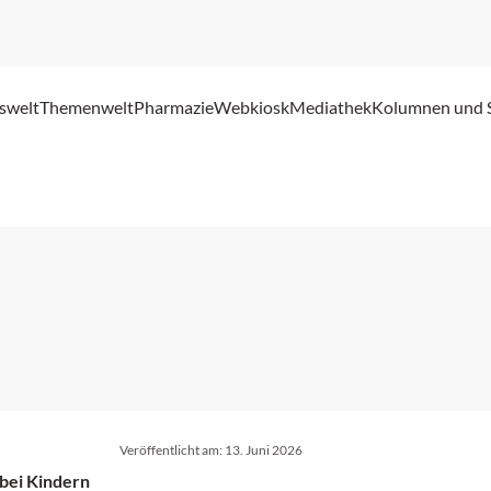
swelt
Themenwelt
Pharmazie
Webkiosk
Mediathek
Kolumnen und 
Veröffentlicht am:
13. Juni 2026
bei Kindern