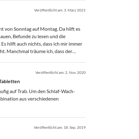
Veröffentlicht am:
3. März 2021
cht von Sonntag auf Montag. Da hilft es
auen, Befunde zu lesen und die
 hilft auch nichts, dass ich mir immer
geht. Manchmal träume ich, dass der
en nicht einfallen oder Massen von
r aber ungeduldig werden. Einmal sogar,
Veröffentlicht am:
2. Nov. 2020
egt.
Tabletten
ufig auf Trab. Um den Schlaf-Wach-
mbination aus verschiedenen
Veröffentlicht am:
18. Sep. 2019