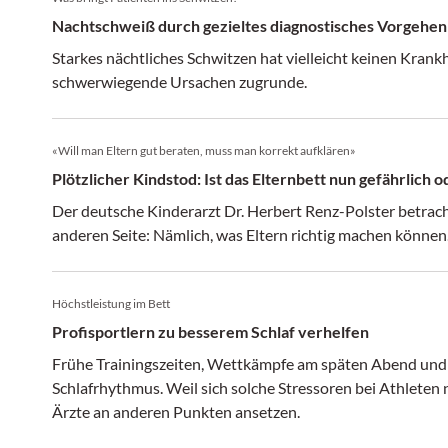
Nachtschweiß durch gezieltes diagnostisches Vorgehen
Starkes nächtliches Schwitzen hat vielleicht keinen Krankh
schwerwiegende Ursachen zugrunde.
«Will man Eltern gut beraten, muss man korrekt aufklären»
Plötzlicher Kindstod: Ist das Elternbett nun gefährlich o
Der deutsche Kinderarzt Dr. Herbert Renz-Polster betrach
anderen Seite: Nämlich, was Eltern richtig machen können
Höchstleistung im Bett
Profisportlern zu besserem Schlaf verhelfen
Frühe Trainingszeiten, Wettkämpfe am späten Abend und p
Schlafrhythmus. Weil sich solche Stressoren bei Athleten
Ärzte an anderen Punkten ansetzen.