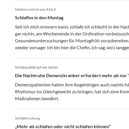
Medizin und ich von A bis Z
Schlaflos in den Montag
Seit ich mich erinnern kann, schlafe ich schlecht in der Na
gar nichts, am Wochenende in der Ordination vorbeizusch
Gesundenuntersuchungen für Montagfrüh vorzubereiten. Es
wieder vorsage: Ich bin hier die Chefin, ich sag, wo’s lang
Computer nicht hochfährt, mir Medikamente oder Diagnos
Patienten kommen, die nicht mal einen Termin haben, dafü
Schlafqualität auf vier Säulen
dass einer gemütlich die Füße auf meinem Schreibtisch abl
Die Nachtruhe Demenzkranker erfordert mehr als nur 
Demenzpatienten halten ihre Angehörigen auch nachts hä
Rhythmus ins Gleichgewicht zu bringen, hat sich eine Ko
Maßnahmen bewährt.
Schlafforschung
„Mehr als schlafen oder nicht schlafen können“