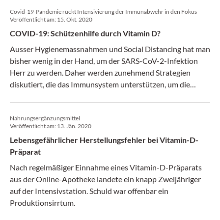
Covid-19-Pandemie rückt Intensivierung der Immunabwehr in den Fokus
Veröffentlicht am:
15. Okt. 2020
COVID-19: Schützenhilfe durch Vitamin D?
Ausser Hygienemassnahmen und Social Distancing hat man
bisher wenig in der Hand, um der SARS-CoV-2-Infektion
Herr zu werden. Daher werden zunehmend Strategien
diskutiert, die das Immunsystem unterstützen, um die
Infektion aus eigener Kraft zu bekämpfen. Eine wichtige
Rolle in aktuellen Untersuchungen spielt Vitamin D.
Nahrungsergänzungsmittel
Veröffentlicht am:
13. Jän. 2020
Lebensgefährlicher Herstellungsfehler bei Vitamin-D-
Präparat
Nach regelmäßiger Einnahme eines Vitamin-D-Präparats
aus der Online-Apotheke landete ein knapp Zweijähriger
auf der Intensivstation. Schuld war offenbar ein
Produktionsirrtum.