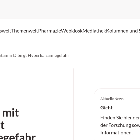
swelt
Themenwelt
Pharmazie
Webkiosk
Mediathek
Kolumnen und 
Vitamin D birgt Hyperkalzämiegefahr
Aktuelle News
Gicht
 mit
Finden Sie hier de
t
der Forschung sow
Informationen.
egefahr