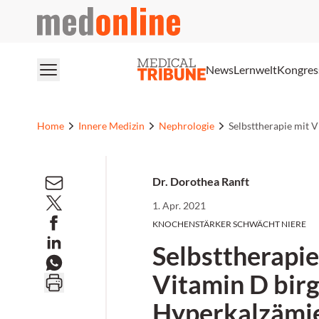
medonline
News
Lernwelt
Kongres
Home
Innere Medizin
Nephrologie
Selbsttherapie mit 
Dr. Dorothea Ranft
1. Apr. 2021
KNOCHENSTÄRKER SCHWÄCHT NIERE
Selbsttherapie
Vitamin D birg
Hyperkalzämi