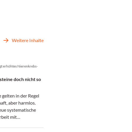
Weitere Inhalte
gt erhöhtes Nierenkrebs-
steine doch nicht so
 gelten in der Regel
aft, aber harmlos.
eue systematische
rbeit mit
 zeigt ein erhöhtes
ierenkrebs.