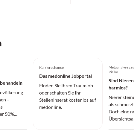
h
Metaanalyse zei
Karrierechance
Risiko
Das medonline Jobportal
Sind Nieren
 behandeln
Finden Sie Ihren Traumjob
harmlos?
evölkerung
oder schalten Sie Ihr
Nierensteine
nen –
Stelleninserat kostenlos auf
als schmerzh
as
medonline.
Doch eine n
ber 50%,
Übersichtsa
ntraler
Metaanalyse
date zu
Risiko für N