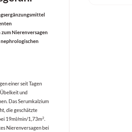
ngsergänzungsmittel
enten
n zum Nierenversagen
r nephrologischen
en einer seit Tagen
 Übelkeit und
men. Das Serumkalzium
ht, die geschätzte
2
 bei 19ml/min/1,73m
.
tes Nierenversagen bei