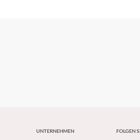
apie der
. Andreas
s der
 Trier) am
tenforum
UNTERNEHMEN
FOLGEN S