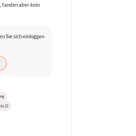
 fanden aber kein
n Sie sich einloggen
N
ng
in D