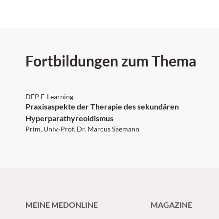
Diagnostik und Ther
Urolithiasis gab Prof
Neisius (Krankenhau
Barmherzigen Brüder
FomF WebUp-Exper
Fortbildungen zum Thema
Urologie.
DFP: 2 Punkte
DFP E-Learning
Praxisaspekte der Therapie des sekundären
Hyperparathyreoidismus
Prim. Univ.-Prof. Dr. Marcus Säemann
MEINE MEDONLINE
MAGAZINE