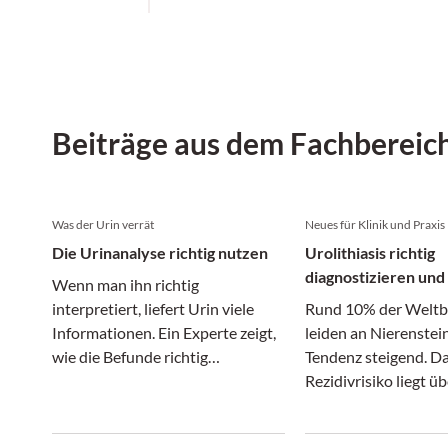
Beiträge aus dem Fachbereic
Was der Urin verrät
Neues für Klinik und Praxis
Die Urinanalyse richtig nutzen
Urolithiasis richtig
diagnostizieren und
Wenn man ihn richtig
interpretiert, liefert Urin viele
Rund 10% der Weltb
Informationen. Ein Experte zeigt,
leiden an Nierenstei
wie die Befunde richtig
Tendenz steigend. D
einzuordnen sind.
Rezidivrisiko liegt ü
Adipositas ist ein ze
Risikofaktor. Ein Up