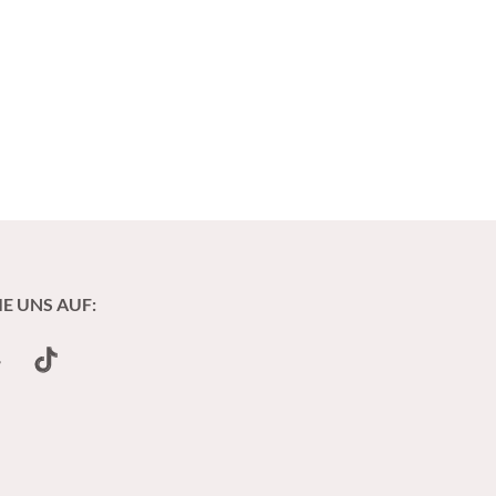
IE UNS AUF:
undCloud
TikTok