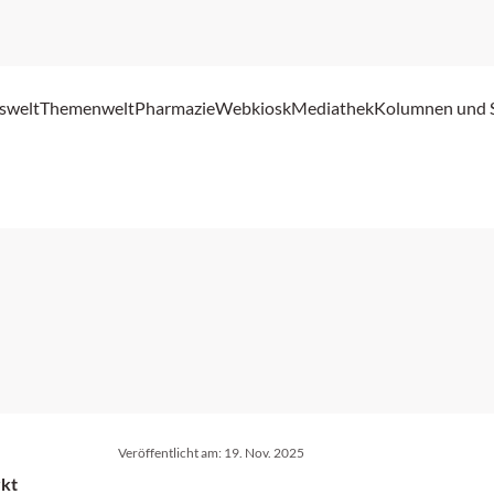
swelt
Themenwelt
Pharmazie
Webkiosk
Mediathek
Kolumnen und 
Veröffentlicht am:
19. Nov. 2025
rkt