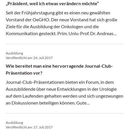
„Präsident, weil ich etwas verändern möchte“
Seit der Frühjahrstagung gibt es einen neu gewählten
Vorstand der OeGHO. Der neue Vorstand hat sich große
Ziele für die Ausbildung der Onkologen und die
Kommunikation gesteckt. Prim. Univ.-Prof. Dr. Andreas
Petzer im Gespräch mit der krebs:hilfe! über seine Ziele als
Präsident. (krebs:hilfe! 10/17)
Ausbildung
Veröffentlicht am:
24. Juli 2017
Wie bereitet man eine hervorragende Journal-Club-
Präsentation vor?
Journal-Club-Präsentationen bieten ein Forum, in dem
Auszubildende über neue Entwicklungen in der Urologie
auf dem Laufenden gehalten werden und sich ungezwungen
an Diskussionen beteiligen können. Gute
Präsentationstechniken und kritisches Denken sollten zu
den Handwerkszeugen eines Arztes gehören. Im Folgenden
Ausbildung
finden Sie einen systematischen Zugang zur Vorbereitung
Veröffentlicht am:
17. Juli 2017