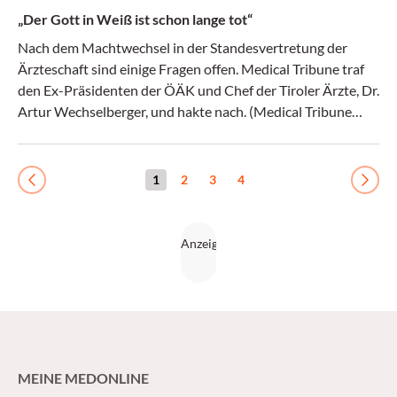
einer Journal-Club-Präsentation, wobei die Schwerpunkte
„Der Gott in Weiß ist schon lange tot“
auf den Vortrag selbst und auf Empfehlungen für
elektronische Quellen gelegt werden.
Nach dem Machtwechsel in der Standesvertretung der
Ärzteschaft sind einige Fragen offen. Medical Tribune traf
den Ex-Präsidenten der ÖÄK und Chef der Tiroler Ärzte, Dr.
Artur Wechselberger, und hakte nach. (Medical Tribune
28/2017)
1
2
3
4
Previous
Next
MEINE MEDONLINE