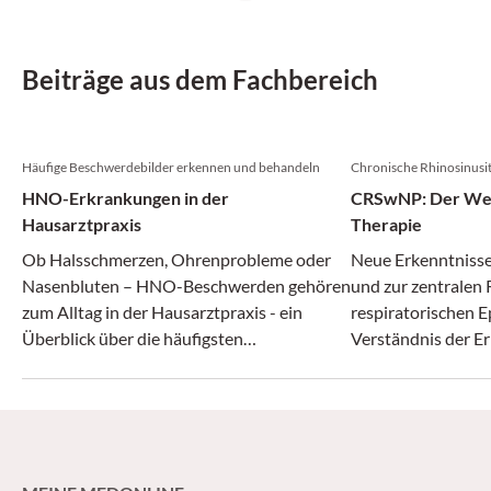
Beiträge aus dem Fachbereich
Häufige Beschwerdebilder erkennen und behandeln
Chronische Rhinosinusit
HNO-Erkrankungen in der
CRSwNP: Der Weg 
Hausarztpraxis
Therapie
Ob Halsschmerzen, Ohrenprobleme oder
Neue Erkenntnisse
Nasenbluten – HNO-Beschwerden gehören
und zur zentralen 
zum Alltag in der Hausarztpraxis - ein
respiratorischen E
Überblick über die häufigsten
Verständnis der E
Krankheitsbilder und deren Behandlung.
verändert. Neben d
funktionell endos
Nasennebenhöhlen
mehrere zielgerich
Verfügung, die ei