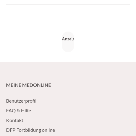
Experten fordern nun die Aufnahme von CMV-Tests ins
Neugeborenen-Hörscreening. (Medical Tribune 40/17)
MEINE MEDONLINE
Benutzerprofil
FAQ & Hilfe
Kontakt
DFP Fortbildung online