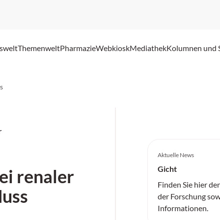
swelt
Themenwelt
Pharmazie
Webkiosk
Mediathek
Kolumnen und 
s
r
Aktuelle News
Gicht
ei renaler
Finden Sie hier de
Muss
der Forschung sow
Informationen.