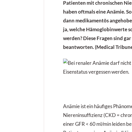
Patienten mit chronischen Ni
haben oftmals eine Anämie. So
dann medikamentös ­angehob
ja, welche Hämoglobinwerte so
werden? Diese Fragen sind gar n
beantworten. (Medical Tribun
Anämie ist ein häufiges Phänom
Niereninsuffizienz (CKD = chron
einer GFR < 60 ml/min leiden be