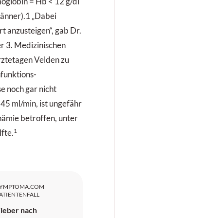
oglobin = Hb < 12 g/dl
Männer).1 „Dabei
t anzusteigen“, gab Dr.
r 3. Medizinischen
Ärztetagen Velden zu
funktions­
e noch gar nicht
 45 ml/min, ist ungefähr
nämie betroffen, unter
1
fte.
SYMPTOMA.COM
ATIENTENFALL
ieber nach