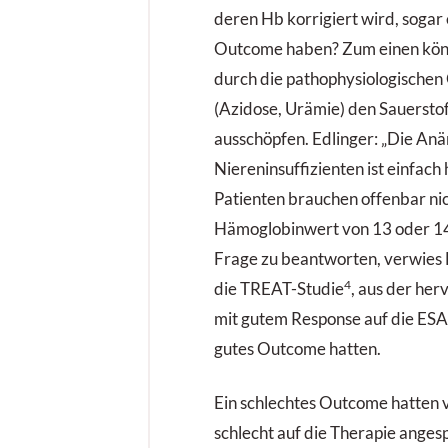
deren Hb korrigiert wird, sogar 
Outcome haben? Zum einen kö
durch die pathophysiologische
(Azidose, Urämie) den Sauersto
ausschöpfen. Edlinger: „Die Anä
Niereninsuffizienten ist einfach 
Patienten brauchen offenbar ni
Hämoglobinwert von 13 oder 14 
Frage zu beantworten, verwies 
4
die TREAT-Studie
, aus der her
mit gutem Response auf die ESA
gutes Outcome hatten.
Ein schlechtes Outcome hatten v
schlecht auf die Therapie anges