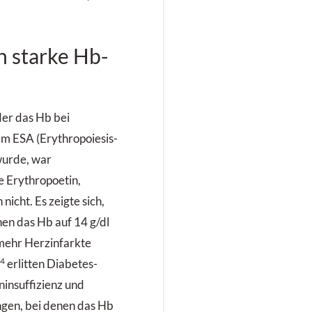
h starke Hb-
 der das Hb bei
m ESA (Erythropoiesis-
wurde, war
 Erythropoetin,
icht. Es zeigte sich,
nen das Hb auf 14 g/dl
 mehr Herzinfarkte
4
erlitten Diabetes-
ninsuffizienz und
gen, bei denen das Hb