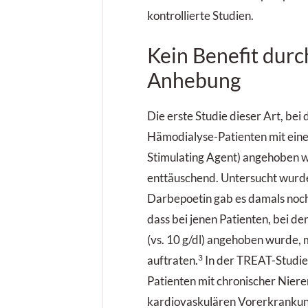
kontrollierte Studien.
Kein Benefit durc
Anhebung
Die erste Studie dieser Art, bei
Hämodialyse-Patienten mit eine
Stimulating Agent) angehoben 
enttäuschend. Untersucht wurde
Darbepoetin gab es damals noch n
dass bei jenen Patienten, bei de
(vs. 10 g/dl) angehoben wurde,
3
auftraten.
In der TREAT-Studie
Patienten mit chronischer Niere
kardiovaskulären Vorerkrankun