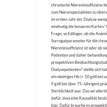
chronische Niereninsuffizienz li
zum Nierenspezialisten zu überw
im ersten Jahr der Dialyse weni
eindeutig die besseren Karten.“ N
Frage, so Edlinger, ob die Anämie
Surrogatparameter für die chro
Niereninsuffizienz ist oder ob si
Patienten und daher behandlungs
prospektiven Beobachtungsstud
2
Dialysepatienten
stellte sich t
ein niedriges Hb (< 10 g/dl bei 
9 g/dl bei über 75-Jährigen) prä
Sterblichkeit war. Das sei aller
dafür, dass eine Kausalität bestü
klar. Dafür brauche es prospekt