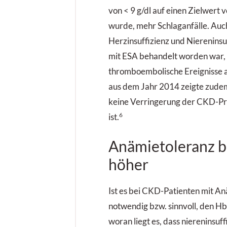
von < 9 g/dl auf einen Zielwert
wurde, mehr Schlaganfälle. Auch
Herzinsuffizienz und Niereninsu
mit ESA behandelt worden war,
thromboembolische Ereignisse a
aus dem Jahr 2014 zeigte zude
keine Verringerung der CKD-Pr
6
ist.
Anämietoleranz 
höher
Ist es bei CKD-Patienten mit An
notwendig bzw. sinnvoll, den 
woran liegt es, dass niereninsuff