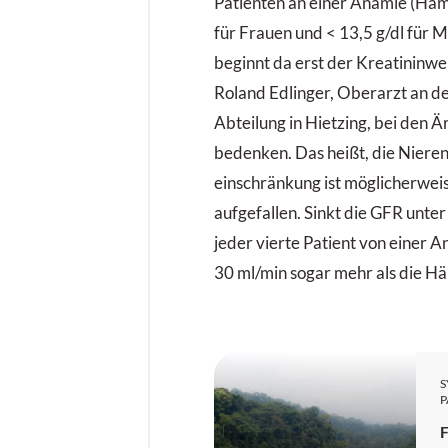
Patienten an einer Anämie (Häm
für Frauen und < 13,5 g/dl für 
beginnt da erst der Kreatininwer
Roland Edlinger, Oberarzt an de
Abteilung in Hietzing, bei den 
bedenken. Das heißt, die Nieren
einschränkung ist möglicherweis
aufgefallen. Sinkt die GFR unter
jeder vierte Patient von einer A
30 ml/min sogar mehr als die Häl
P
F