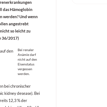
erenerkrankungen
ll das Hämoglobin
en werden? Und wenn
llen angestrebt
icht so leicht zu
e 36/2017)
Bei renaler
Anämie darf
nicht auf den
Eisenstatus
vergessen
werden.
en bei chronischer
ic kidney desease). Bei
reits 12,3 % der