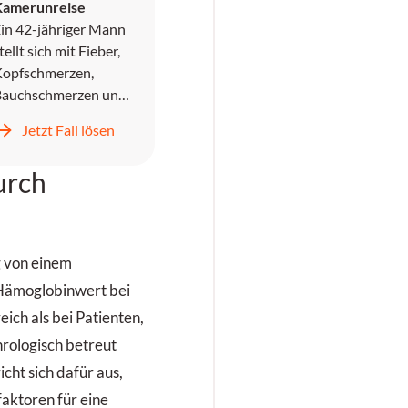
Kamerunreise
in 42-jähriger Mann
tellt sich mit Fieber,
opfschmerzen,
Bauchschmerzen und
rbrechen in der
Jetzt Fall lösen
otaufnahme vor. Er
ird symptomatisch
urch
ehandelt und
ntlassen, kehrt
edoch zwei Tage
päter mit
g von einem
nstillbarem
 Hämoglobinwert bei
rbrechen,
Kopfschmerzen und
ch als bei Patienten,
rogredientem Fieber
hrologisch betreut
urück.
cht sich dafür aus,
faktoren für eine