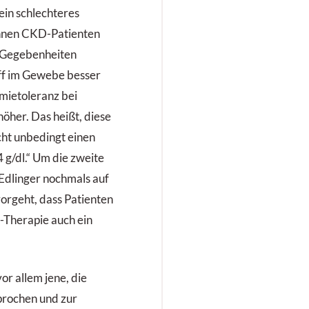
ein schlechteres
nnen CKD-Patienten
n Gegebenheiten
ff im Gewebe besser
mietoleranz bei
höher. Das heißt, diese
cht unbedingt einen
g/dl.“ Um die zweite
Edlinger nochmals auf
vorgeht, dass Patienten
-Therapie auch ein
or allem jene, die
prochen und zur