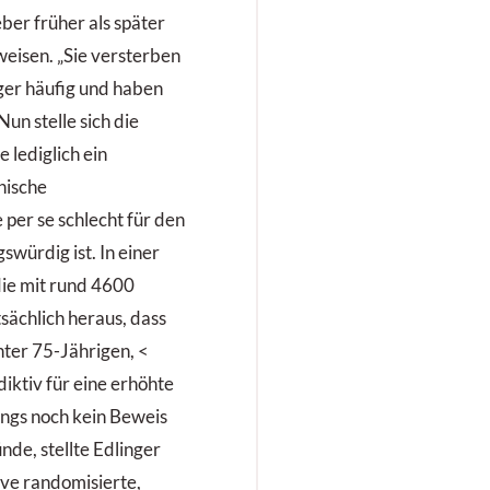
eber früher als später
eisen. „Sie versterben
ger häufig und haben
un stelle sich die
 lediglich ein
nische
e per se schlecht für den
würdig ist. In einer
ie mit rund 4600
atsächlich heraus, dass
unter 75-Jährigen, <
diktiv für eine erhöhte
dings noch kein Beweis
nde, stellte Edlinger
ive randomisierte,