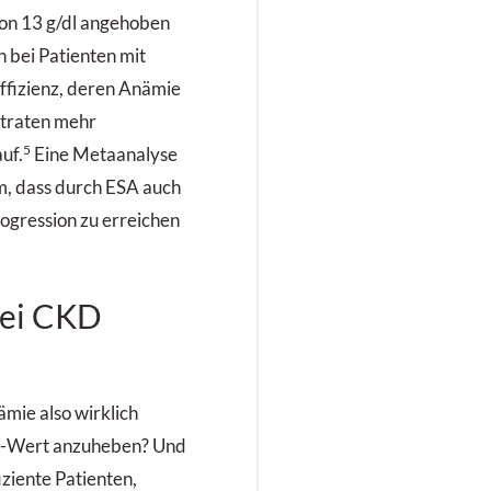
 von 13 g/dl angehoben
 bei Patienten mit
ffizienz, deren Anämie
 traten mehr
5
uf.
Eine Metaanalyse
m, dass durch ESA auch
ogression zu erreichen
bei CKD
ämie also wirklich
Hb-Wert anzuheben? Und
iziente Patienten,