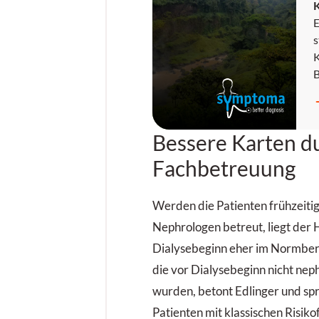
E
s
K
E
N
w
Bessere Karten d
b
e
Fachbetreuung
j
s
Werden die Patienten frühzeiti
u
Nephrologen betreut, liegt der
E
Dialysebeginn eher im Normberei
p
die vor Dialysebeginn nicht nep
z
wurden, betont Edlinger und spri
Patienten mit klassischen Risiko