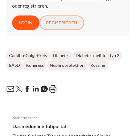
oder registrieren.
LOGIN
REGISTRIEREN
Camillo-Golgi-Preis
Diabetes
Diabetes mellitus Typ 2
EASD
Kongress
Nephroprotektion
Rossing
Karrierechance
Das medonline Jobportal
Finden Sie Ihren Traumjob oder schalten Sie Ihr