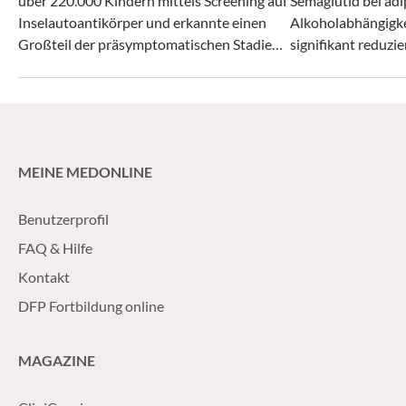
über 220.000 Kindern mittels Screening auf
Semaglutid bei ad
Inselautoantikörper und erkannte einen
Alkoholabhängigk
Großteil der präsymptomatischen Stadien
signifikant reduzi
von Typ-1-Diabetes.
MEINE MEDONLINE
Benutzerprofil
FAQ & Hilfe
Kontakt
DFP Fortbildung online
MAGAZINE