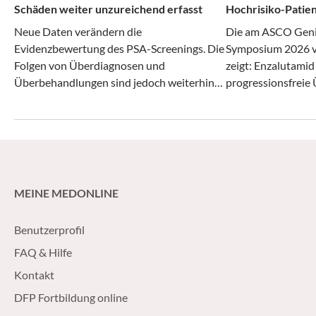
Schäden weiter unzureichend erfasst
Hochrisiko-Patie
Prostatektomie
Neue Daten verändern die
Die am ASCO Geni
Evidenzbewertung des PSA-Screenings. Die
Symposium 2026 vo
Folgen von Überdiagnosen und
zeigt: Enzalutamid
Überbehandlungen sind jedoch weiterhin
progressionsfreie
unzureichend untersucht, sodass die
Hochrisikopatient
Abwägung von Nutzen und Schaden
Rezidiv verbessern
schwierig bleibt.
Standardtherapie 
Radiotherapie ergä
MEINE MEDONLINE
Benutzerprofil
FAQ & Hilfe
Kontakt
DFP Fortbildung online