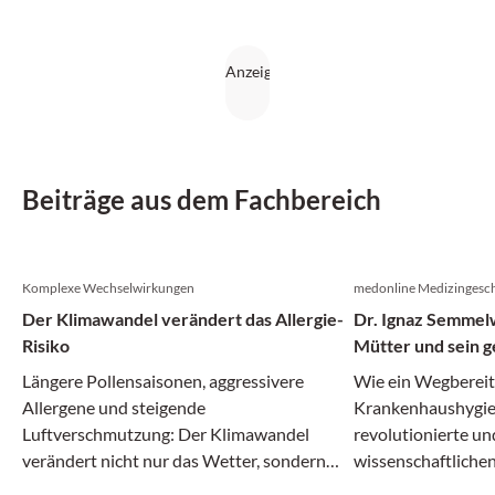
Beiträge aus dem Fachbereich
Komplexe Wechselwirkungen
medonline Medizingesch
Der Klimawandel verändert das Allergie-
Dr. Ignaz Semmelw
Risiko
Mütter und sein g
Irrenanstalt
Längere Pollensaisonen, aggressivere
Wie ein Wegberei
Allergene und steigende
Krankenhaushygie
Luftverschmutzung: Der Klimawandel
revolutionierte un
verändert nicht nur das Wetter, sondern
wissenschaftlichen
zunehmend auch das Allergie-Risiko.
zerbrach.