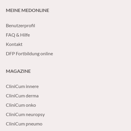
MEINE MEDONLINE
Benutzerprofil
FAQ & Hilfe
Kontakt
DFP Fortbildung online
MAGAZINE
CliniCum innere
CliniCum derma
CliniCum onko
CliniCum neuropsy
CliniCum pneumo