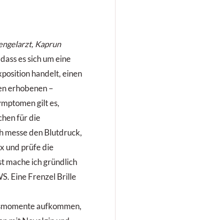
engelarzt, Kaprun
dass es sich um eine
position handelt, einen
en erhobenen –
ymptomen gilt es,
chen für die
h messe den Blutdruck,
x und prüfe die
t mache ich gründlich
S. Eine Frenzel Brille
tsmomente aufkommen,