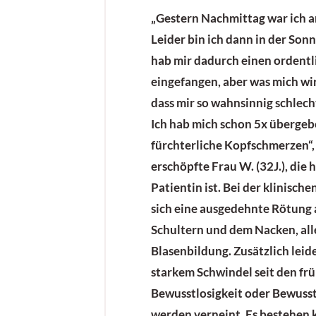
„Gestern Nachmittag war ich 
Leider bin ich dann in der Sonn
hab mir dadurch einen ordent
eingefangen, aber was mich wir
dass mir so wahnsinnig schlecht
Ich hab mich schon 5x überge
fürchterliche Kopfschmerzen“, 
erschöpfte Frau W. (32J.), die 
Patientin ist. Bei der klinisch
sich eine ausgedehnte Rötung
Schultern und dem Nacken, all
Blasenbildung. Zusätzlich leid
starkem Schwindel seit den f
Bewusstlosigkeit oder Bewuss
werden verneint. Es bestehen 