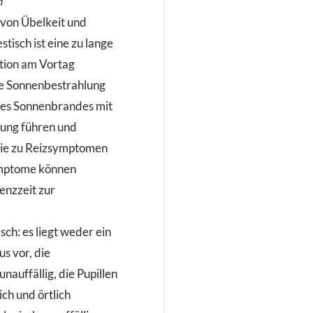
n
von Übelkeit und
tisch ist eine zu lange
tion am Vortag
nge Sonnenbestrahlung
des Sonnenbrandes mit
lung führen und
mie zu Reizsymptomen
ymptome können
enzzeit zur
isch: es liegt weder ein
s vor, die
nauffällig, die Pupillen
lich und örtlich