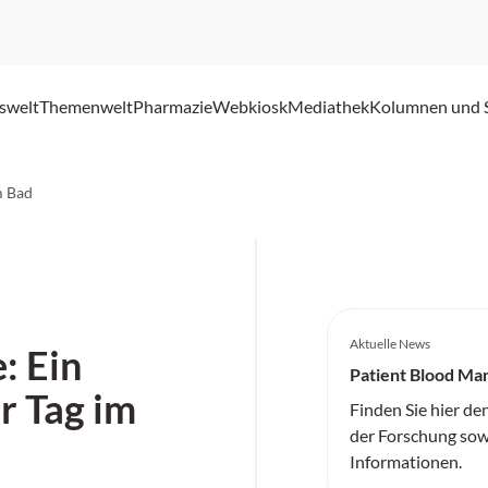
swelt
Themenwelt
Pharmazie
Webkiosk
Mediathek
Kolumnen und 
m Bad
Aktuelle News
: Ein
Patient Blood M
r Tag im
Finden Sie hier de
der Forschung sow
Informationen.