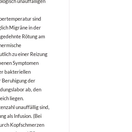
ologisch unauffälligen
pertemperatur sind
lich Migräne in der
usgedehnte Rötung am
thermische
tlich zu einer Reizung
iebenen Symptomen
er bakteriellen
r Beruhigung der
ndungslabor ab, den
eich liegen.
zahl unauffällig sind,
g als Infusion. (Bei
 durch Kopfschmerzen