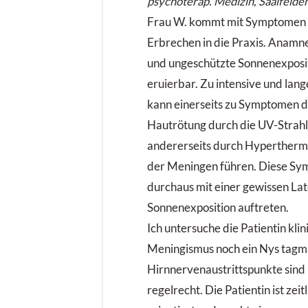
psychoterap. Medizin, Saalfelde
Frau W. kommt mit Symptomen 
Erbrechen in die Praxis. Anamnes
und ungeschützte Sonnenexposi
eruierbar. Zu intensive und la
kann einerseits zu Symptomen 
Hautrötung durch die UV-Strah
andererseits durch Hyperther
der Meningen führen. Diese S
durchaus mit einer gewissen Lat
Sonnenexposition auftreten.
Ich untersuche die Patientin klin
Meningismus noch ein Nys tagmu
Hirnnervenaustrittspunkte sind u
regelrecht. Die Patientin ist zeit