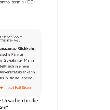
ntrolltermin. ( DD:
SYMPTOMA.COM
ATIENTENFALL
Amazonas-Rückkehr:
alsche Fährte
in 25-jähriger Mann
tellt sich in einem
niversitätskrankenh
us in Rio de Janeiro
wei Tage nach
Jetzt Fall lösen
ückkehr aus dem
mazonasgebiet vor,
e Ursachen für die
o er als Holzfäller
ßen“
earbeitet hat.