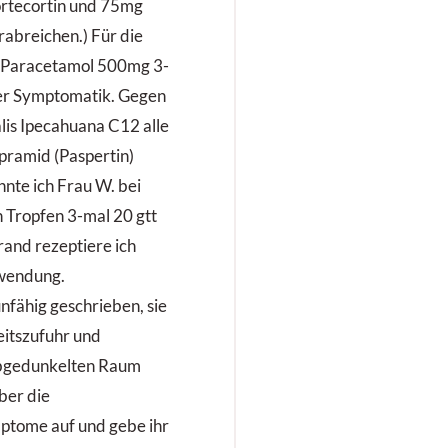
ortecortin und 75mg
rabreichen.) Für die
 Paracetamol 500mg 3-
der Symptomatik. Gegen
lis Ipecahuana C12 alle
pramid (Paspertin)
önnte ich Frau W. bei
 Tropfen 3-mal 20 gtt
and rezeptiere ich
nwendung.
nfähig geschrieben, sie
eitszufuhr und
abgedunkelten Raum
über die
tome auf und gebe ihr