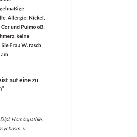
egelmäßige
e. Allergie: Nickel,
, Cor und Pulmo oB,
hmerz, keine
Sie Frau W. rasch
e am
st auf eine zu
n“
 Dipl. Homöopathie,
psychosm. u.