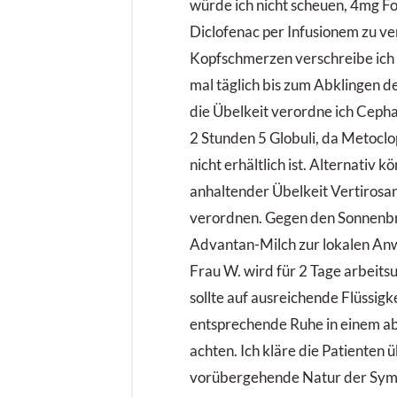
würde ich nicht scheuen, 4mg F
Diclofenac per Infusionem zu ve
Kopfschmerzen verschreibe ich
mal täglich bis zum Abklingen 
die Übelkeit verordne ich Cepha
2 Stunden 5 Globuli, da Metoclo
nicht erhältlich ist. Alternativ k
anhaltender Übelkeit Vertirosan
verordnen. Gegen den Sonnenbr
Advantan-Milch zur lokalen A
Frau W. wird für 2 Tage arbeitsu
sollte auf ausreichende Flüssigk
entsprechende Ruhe in einem 
achten. Ich kläre die Patienten 
vorübergehende Natur der Symp