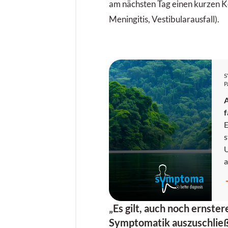
am nächsten Tag einen kurzen Ko
Meningitis, Vestibularausfall).
P
f
E
s
U
a
z
R
A
„Es gilt, auch noch ernster
w
Symptomatik auszuschlie
g