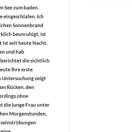
am See zum baden.
e eingeschlafen. Ich
lichen Sonnenbrand
klich beunruhigt, ist
 ist seit heute Nacht.
ben und hab
berichtet die sichtlich
heute Ihre erste
en Untersuchung zeigt
 am Rücken, den
erdings ohne
et die junge Frau unter
rühen Morgenstunden,
tseinstrübungen
keine