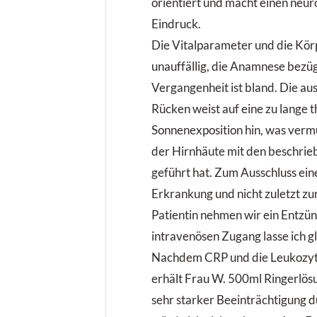
orientiert und macht einen neur
Eindruck.
Die Vitalparameter und die Kör
unauffällig, die Anamnese bezüg
Vergangenheit ist bland. Die a
Rücken weist auf eine zu lange 
Sonnenexposition hin, was vermu
der Hirnhäute mit den beschr
geführt hat. Zum Ausschluss ein
Erkrankung und nicht zuletzt zu
Patientin nehmen wir ein Entzü
intravenösen Zugang lasse ich gl
Nachdem CRP und die Leukozyten
erhält Frau W. 500ml Ringerlösun
sehr starker Beeinträchtigung