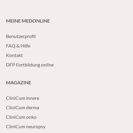
konservativen Therapien evidenzbasiert zu
empfehlen sind.
MEINE MEDONLINE
Benutzerprofil
FAQ & Hilfe
Kontakt
DFP Fortbildung online
MAGAZINE
CliniCum innere
CliniCum derma
CliniCum onko
CliniCum neuropsy