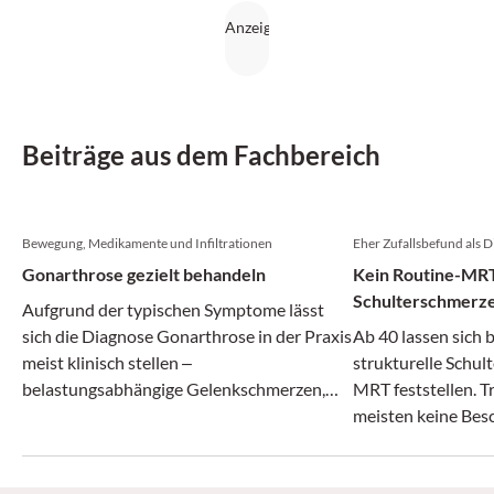
Beiträge aus dem Fachbereich
Bewegung, Medikamente und Infiltrationen
Eher Zufallsbefund als 
Gonarthrose gezielt behandeln
Kein Routine-MRT
Schulterschmerz
Aufgrund der typischen Symptome lässt
sich die Diagnose Gonarthrose in der Praxis
Ab 40 lassen sich 
meist klinisch stellen ‒
strukturelle Schu
belastungsabhängige Gelenkschmerzen,
MRT feststellen. 
Alter über 45 Jahre und Morgensteifigkeit
meisten keine Bes
von weniger als 30 Minuten. Ein
Sportmediziner erläutert, welche