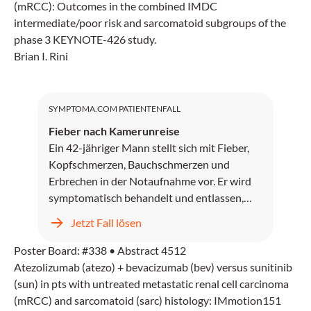
(mRCC): Outcomes in the combined IMDC
intermediate/poor risk and sarcomatoid subgroups of the
phase 3 KEYNOTE-426 study.
Brian I. Rini
SYMPTOMA.COM PATIENTENFALL
Fieber nach Kamerunreise
Ein 42-jähriger Mann stellt sich mit Fieber,
Kopfschmerzen, Bauchschmerzen und
Erbrechen in der Notaufnahme vor. Er wird
symptomatisch behandelt und entlassen,
kehrt jedoch zwei Tage später mit
Jetzt Fall lösen
unstillbarem Erbrechen, Kopfschmerzen und
progredientem Fieber zurück.
Poster Board: #338 • Abstract 4512
Atezolizumab (atezo) + bevacizumab (bev) versus sunitinib
(sun) in pts with untreated metastatic renal cell carcinoma
(mRCC) and sarcomatoid (sarc) histology: IMmotion151