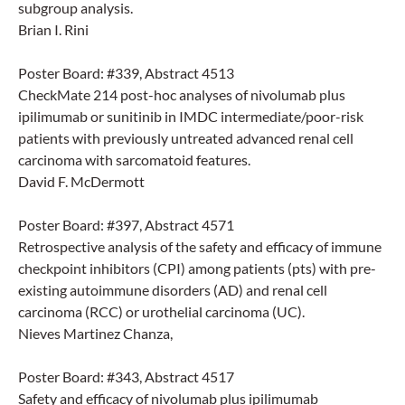
subgroup analysis.
Brian I. Rini
Poster Board: #339, Abstract 4513
CheckMate 214 post-hoc analyses of nivolumab plus
ipilimumab or sunitinib in IMDC intermediate/poor-risk
patients with previously untreated advanced renal cell
carcinoma with sarcomatoid features.
David F. McDermott
Poster Board: #397, Abstract 4571
Retrospective analysis of the safety and efficacy of immune
checkpoint inhibitors (CPI) among patients (pts) with pre-
existing autoimmune disorders (AD) and renal cell
carcinoma (RCC) or urothelial carcinoma (UC).
Nieves Martinez Chanza,
Poster Board: #343, Abstract 4517
Safety and efficacy of nivolumab plus ipilimumab