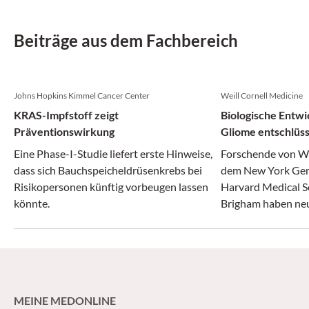
Beiträge aus dem Fachbereich
Johns Hopkins Kimmel Cancer Center
Weill Cornell Medicine
KRAS-Impfstoff zeigt
Biologische Entwi
Präventionswirkung
Gliome entschlüss
Eine Phase-I-Studie liefert erste Hinweise,
Forschende von We
dass sich Bauchspeicheldrüsenkrebs bei
dem New York Gen
Risikopersonen künftig vorbeugen lassen
Harvard Medical S
könnte.
Brigham haben neue
Entstehung aggre
gewonnen.
MEINE MEDONLINE