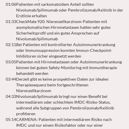
01:06
Patienten mit sarkomatoidem Anteil sollten
Nivolumab/Ipilimumab oder Pembrolizumab/Axitinib in der
Erstlinie erhalten
01:33
CheckMate 920: Nierenzellkarzinom-Patienten mit
asymptomatischen Hirnmetastasen hatten sehr gutes
Sicherheitsprofil und ein gutes Ansprechen auf
Nivolumab/Ipilimumab
02:11
Bei Patienten mit kontrollierter Autoimmunerkrankung
oder Immunsuppression konnten Immun-Checkpoint-
Inhibitoren sicher eingesetzt werden
03:05
Patienten mit Hirnmetastasen oder Autoimmunerkrankung
können bei gutem Safety-Monitoring mit Immuntherapie
behandelt werden
03:44
Derzeit gibt es keine prospektiven Daten zur idealen
Therapiesequenz beim fortgeschrittenen
Nierenzellkarzinom
04:33
Nivolumab/Ipilimumab bringt nur einen Benefit bei
intermediärem oder schlechtem IMDC-Risiko-Status,
während alle Subgruppen von Pembrolizumab/Axitinib
profitieren
05:14
CARMENA: Patienten mit intermediärem Risiko nach
IMDC und nur einem Risikofaktor oder nur einer