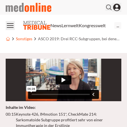
medonline
News
Lernwelt
Kongresswelt
...
Sonstiges
ASCO 2019: Drei RCC-Subgruppen, bei denen eine Immuntherapie effektiv und sicher ist
Inhalte im Video
:
00:15
Keynote 426, IMmotion 151*, CheckMate 214:
Sarkomatoide Subgruppe profitiert sehr von einer
Immuntherapie in der Erstlinie