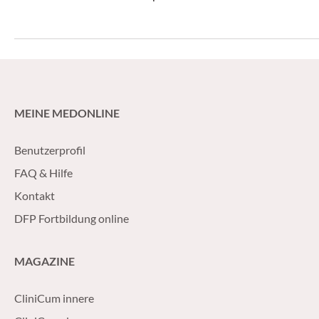
Postakute Infektionssyndrome endlich und
fordern die Öster
vollumfänglich beschlossen wird.
und die Gesellscha
MEINE MEDONLINE
Benutzerprofil
FAQ & Hilfe
Kontakt
DFP Fortbildung online
MAGAZINE
CliniCum innere