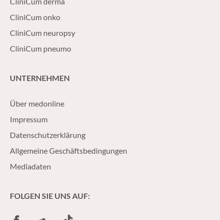
CliniCum derma
CliniCum onko
CliniCum neuropsy
CliniCum pneumo
UNTERNEHMEN
Über medonline
Impressum
Datenschutzerklärung
Allgemeine Geschäftsbedingungen
Mediadaten
FOLGEN SIE UNS AUF:
Facebook
SoundCloud
TikTok