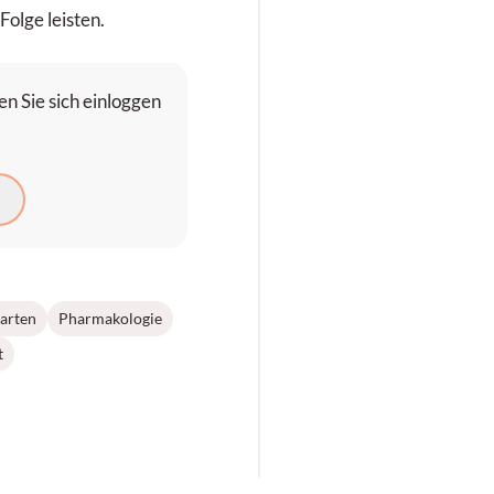
olge leisten.
n Sie sich einloggen
N
arten
Pharmakologie
t