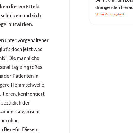
eben diesem Effekt
drängenden Herau
Gesundheitswesen 
Voller Auszugstext
 schützen und sich
egel auswirken.
en unter vorgehaltener
ibt’s doch jetzt was
eht?“ Die männliche
enalltag ein großes
 der Patienten in
rigere Hemmschwelle,
ultieren, konfrontiert
bezüglich der
samen. Gewünscht
akum ohne
 Benefit. Diesem