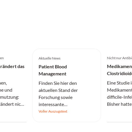
gen
Nicht nur Antibi
Aktuelle News
rändert das
Medikamente
Patient Blood
Clostridioi
Management
erhöhen
nen,
Eine Studie 
Finden Sie hier den
ne und
Medikamente
aktuellen Stand der
hmutzung:
difficile-In
Forschung sowie
ändert nicht
Bisher hatt
interessante
dern
Antibiotika i
Informationen.
Voller Auszugstext
Allergie-