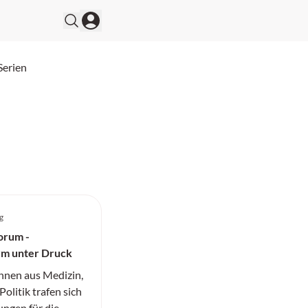
Serien
g
orum -
rm unter Druck
nnen aus Medizin,
olitik trafen sich
ngen für die