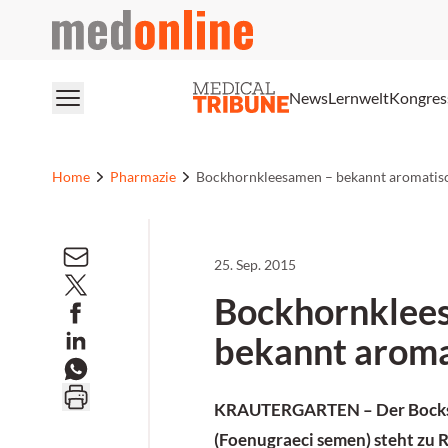
medonline
News
Lernwelt
Kongres
Home
Pharmazie
Bockhornkleesamen – bekannt aromatis
25. Sep. 2015
Bockhornklee
bekannt aroma
KRAUTERGARTEN –
Der Bock
(Foenugraeci semen) steht zu 