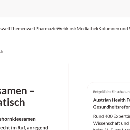
swelt
Themenwelt
Pharmazie
Webkiosk
Mediathek
Kolumnen und 
ch
samen –
Entgeltliche Einschaltun
tisch
Austrian Health F
Gesundheitsrefo
Rund 400 Expert:i
shornkleesamen
Wissenschaft und P
Recht im Ruf, anregend
beim AHF, um Lösu