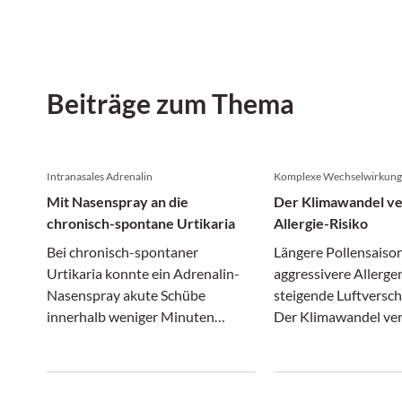
Beiträge zum Thema
Intranasales Adrenalin
Komplexe Wechselwirkun
Mit Nasenspray an die
Der Klimawandel ve
chronisch-spontane Urtikaria
Allergie-Risiko
Bei chronisch-spontaner
Längere Pollensaiso
Urtikaria konnte ein Adrenalin-
aggressivere Allerge
Nasenspray akute Schübe
steigende Luftversc
innerhalb weniger Minuten
Der Klimawandel ver
lindern und erwies sich in einer
nur das Wetter, son
Phase-II-Studie als gut
zunehmend auch das 
verträglich.
Risiko.