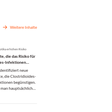
Weitere Inhalte
otika erhöhen Risiko
, die das Risiko für
des-Infektionen
identifiziert neue
, die Clostridioides-
fektionen begünstigen.
e man hauptsächlich
m Visier.