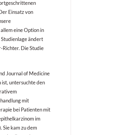
fortgeschrittenen
Der Einsatz von
nsere
llem eine Option in
e Studienlage ändert
-Richter. Die Studie
nd Journal of Medicine
ist, untersuchte den
rativem
handlung mit
apie bei Patienten mit
epithelkarzinom im
. Sie kam zu dem