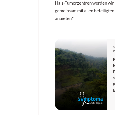
Hals-Tumorzentren werden wir 
gemeinsam mit allen beteiligten
anbieten.“
P
F
E
s
K
E
N
w
b