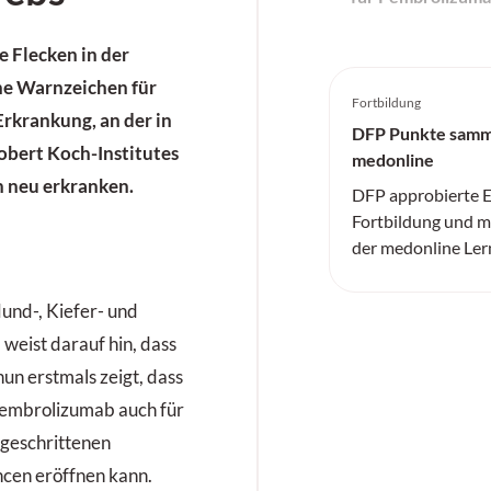
e Flecken in der
e Warnzeichen für
Fortbildung
rkrankung, an der in
DFP Punkte samm
obert Koch-Institutes
medonline
h neu erkranken.
DFP approbierte E
Fortbildung und me
der medonline Ler
und-, Kiefer- und
weist darauf hin, dass
nun erstmals zeigt, dass
embrolizumab auch für
tgeschrittenen
cen eröffnen kann.