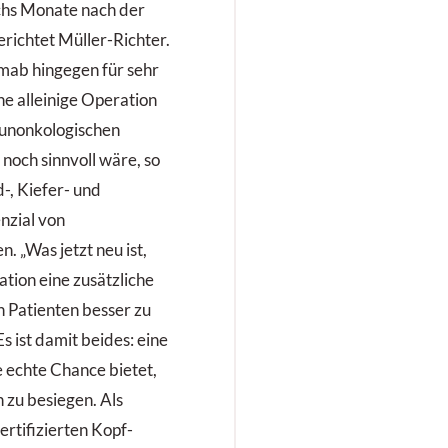
chs Monate nach der
erichtet Müller-Richter.
umab hingegen für sehr
ne alleinige Operation
munonkologischen
och sinnvoll wäre, so
, Kiefer- und
nzial von
. „Was jetzt neu ist,
uation eine zusätzliche
 Patienten besser zu
Es ist damit beides: eine
e echte Chance bietet,
 zu besiegen. Als
rtifizierten Kopf-