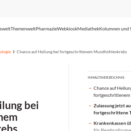
swelt
Themenwelt
Pharmazie
Webkiosk
Mediathek
Kolumnen und 
ologie
Chance auf Heilung bei fortgeschrittenem Mundhöhlenkrebs
INHALTSVERZEICHNIS
Chance auf Heilun
fortgeschrittene
lung bei
Zulassung jetzt au
fortgeschrittene
enem
Krankenkassen ü
rebs
für Pembrolizum