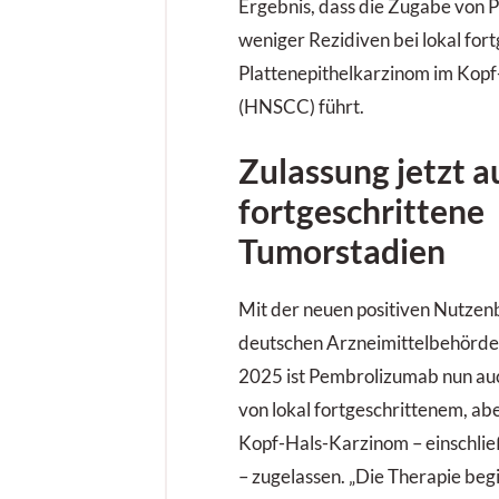
Ergebnis, dass die Zugabe von
weniger Rezidiven bei lokal for
Plattenepithelkarzinom im Kopf
(HNSCC) führt.
Zulassung jetzt a
fortgeschrittene
Tumorstadien
Mit der neuen positiven Nutze
deutschen Arzneimittelbehörde
2025 ist Pembrolizumab nun auc
von lokal fortgeschrittenem, ab
Kopf-Hals-Karzinom – einschli
– zugelassen. „Die Therapie begi