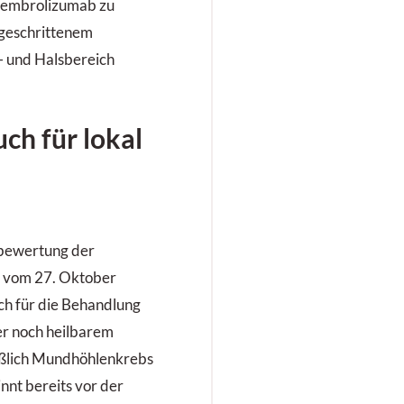
 Pembrolizumab zu
tgeschrittenem
- und Halsbereich
uch für lokal
nbewertung der
 vom 27. Oktober
h für die Behandlung
er noch heilbarem
eßlich Mundhöhlenkrebs
nnt bereits vor der