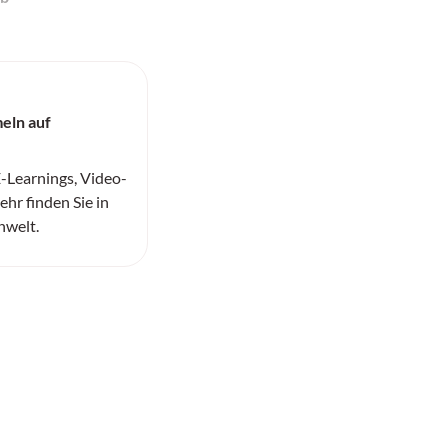
eln auf
-Learnings, Video-
hr finden Sie in
nwelt.