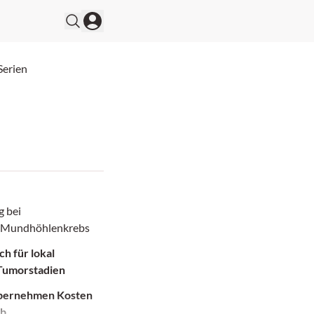
Serien
g bei
m Mundhöhlenkrebs
ch für lokal
 Tumorstadien
bernehmen Kosten
ab