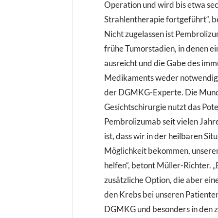
Operation und wird bis etwa se
Strahlentherapie fortgeführt“, b
Nicht zugelassen ist Pembroliz
frühe Tumorstadien, in denen ei
ausreicht und die Gabe des im
Medikaments weder notwendig n
der DGMKG-Experte. Die Mund-
Gesichtschirurgie nutzt das Pote
Pembrolizumab seit vielen Jahren
ist, dass wir in der heilbaren Sit
Möglichkeit bekommen, unseren
helfen“, betont Müller-Richter. „
zusätzliche Option, die aber ein
den Krebs bei unseren Patienten
DGMKG und besonders in den ze