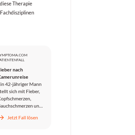
diese Therapie
 Fachdisziplinen
SYMPTOMA.COM
ATIENTENFALL
ieber nach
Kamerunreise
in 42-jähriger Mann
tellt sich mit Fieber,
opfschmerzen,
Bauchschmerzen und
rbrechen in der
Jetzt Fall lösen
otaufnahme vor. Er
ird symptomatisch
ehandelt und