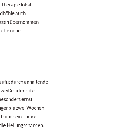
 Therapie lokal
dhöhle auch
assen übernommen.
 die neue
äufig durch anhaltende
weiße oder rote
 besonders ernst
ger als zwei Wochen
e früher ein Tumor
 die Heilungschancen.