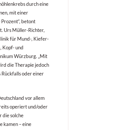
höhlenkrebs durch eine
nen, mit einer
 Prozent“, betont
t. Urs Müller-Richter,
linik für Mund-, Kiefer-
e, Kopf- und
linikum Würzburg. „Mit
d die Therapie jedoch
 Rückfalls oder einer
eutschland vor allem
reits operiert und/oder
 die solche
e kamen – eine