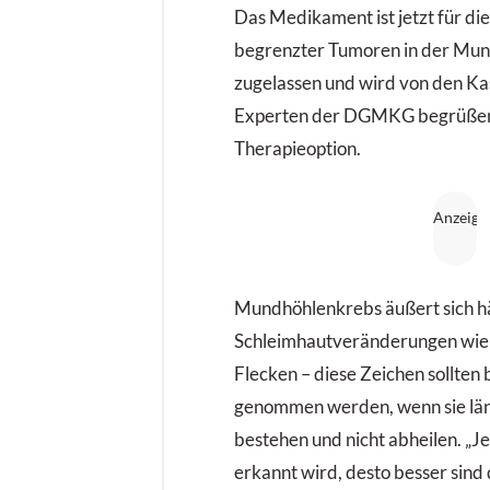
Das Medikament ist jetzt für die
begrenzter Tumoren in der Mun
zugelassen und wird von den K
Experten der DGMKG begrüßen
Therapieoption.
Mundhöhlenkrebs äußert sich h
Schleimhautveränderungen wie 
Flecken – diese Zeichen sollten
genommen werden, wenn sie län
bestehen und nicht abheilen. „J
erkannt wird, desto besser sind