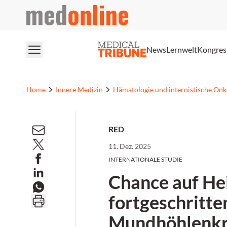
medonline
News
Lernwelt
Kongres
Home
Innere Medizin
Hämatologie und internistische Onk
RED
11. Dez. 2025
INTERNATIONALE STUDIE
Chance auf Hei
fortgeschritt
Mundhöhlenk